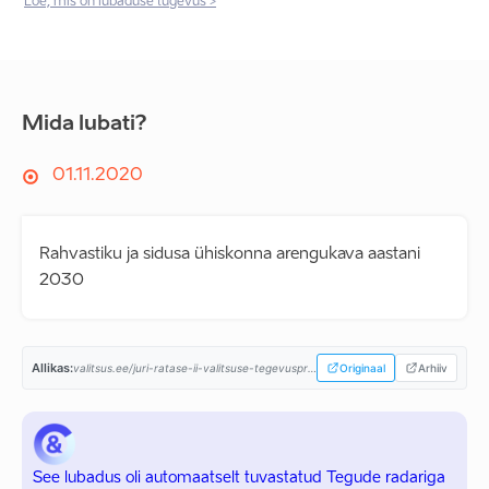
Loe, mis on lubaduse tugevus >
Mida lubati?
01.11.2020
Rahvastiku ja sidusa ühiskonna arengukava aastani
2030
Allikas:
valitsus.ee/juri-ratase-ii-valitsuse-tegevusprogramm...
Originaal
Arhiiv
See lubadus oli automaatselt tuvastatud Tegude radariga