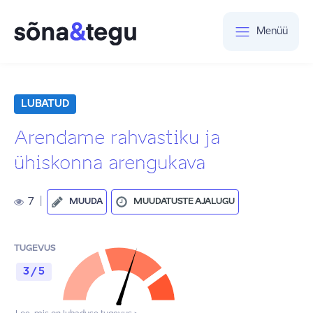
Menüü
LUBATUD
Arendame rahvastiku ja
ühiskonna arengukava
7
|
MUUDA
MUUDATUSTE AJALUGU
TUGEVUS
3 / 5