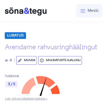
Menüü
LUBATUD
Arendame rahvusringhäälingut
4
|
MUUDA
MUUDATUSTE AJALUGU
TUGEVUS
3 / 5
Loe, mis on lubaduse tugevus >