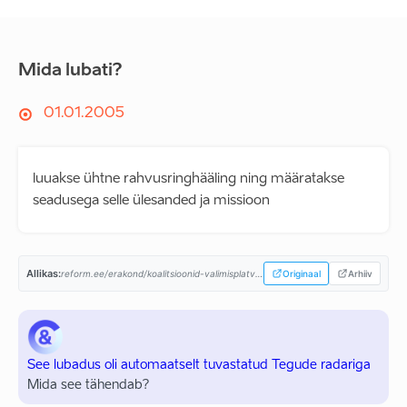
Mida lubati?
01.01.2005
luuakse ühtne rahvusringhääling ning määratakse
seadusega selle ülesanded ja missioon
Allikas:
reform.ee/erakond/koalitsioonid-valimisplatvormid/valimisplatvorm-2003/...
Originaal
Arhiiv
See lubadus oli automaatselt tuvastatud Tegude radariga
Mida see tähendab?