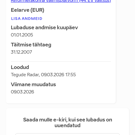
Reformierakonna valimisplatvorm (44. EV valitsus)
Eelarve (EUR)
LISA ANDMEID
Lubaduse andmise kuupäev
01.01.2005
Täitmise tähtaeg
31.12.2007
Loodud
Tegude Radar
,
09.03.2026 17:55
Viimane muudatus
09.03.2026
Saada mulle e-kiri, kui see lubadus on
uuendatud