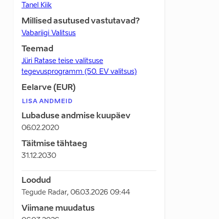
Tanel Kiik
Millised asutused vastutavad?
Vabariigi Valitsus
Teemad
Jüri Ratase teise valitsuse
tegevusprogramm (50. EV valitsus)
Eelarve (EUR)
LISA ANDMEID
Lubaduse andmise kuupäev
06.02.2020
Täitmise tähtaeg
31.12.2030
Loodud
Tegude Radar
,
06.03.2026 09:44
Viimane muudatus