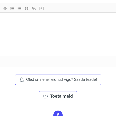
[+]
Oled siin lehel leidnud vigu? Saada teade!
Toeta meid