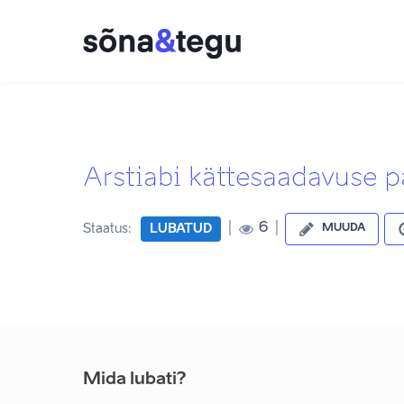
Arstiabi kättesaadavuse 
|
|
6
Staatus:
LUBATUD
MUUDA
Mida lubati?