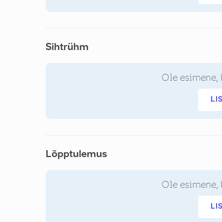
Sihtrühm
Ole esimene, 
LI
Lõpptulemus
Ole esimene, 
LI