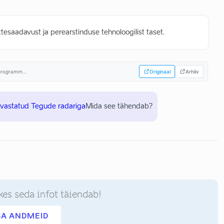
esaadavust ja perearstinduse tehnoloogilist taset.
sprogramm...
Originaal
Arhiiv
uvastatud Tegude radariga
Mida see tähendab?
kes seda infot täiendab!
SA ANDMEID