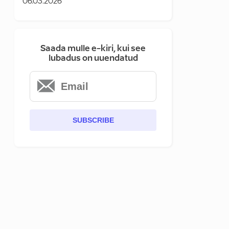
06.03.2026
Saada mulle e-kiri, kui see
lubadus on uuendatud
SUBSCRIBE