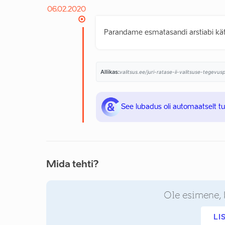
06.02.2020
Parandame esmatasandi arstiabi kätt
Allikas:
valitsus.ee/juri-ratase-ii-valitsuse-tegevu
See lubadus oli automaatselt t
Mida tehti?
Ole esimene, 
LI