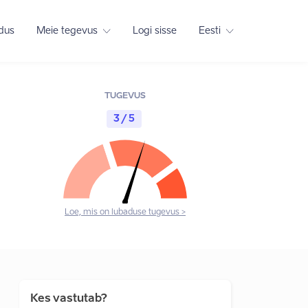
adus
Meie tegevus
Logi sisse
Eesti
TUGEVUS
3 / 5
Loe, mis on lubaduse tugevus >
Kes vastutab?