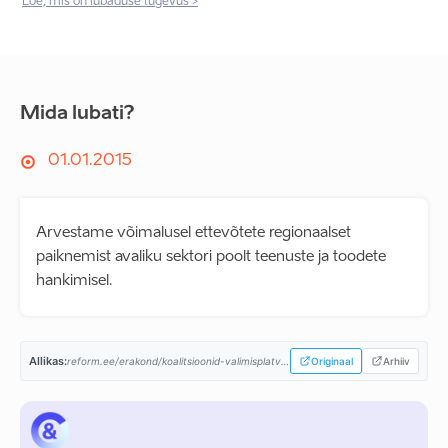
Loe, mis on lubaduse tugevus >
Mida lubati?
01.01.2015
Arvestame võimalusel ettevõtete regionaalset
paiknemist avaliku sektori poolt teenuste ja toodete
hankimisel.
Allikas:
reform.ee/erakond/koalitsioonid-valimisplatvormid/valitsusprogramm-2015-2019/...
Originaal
Arhiiv