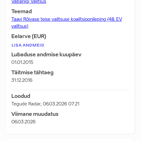
Vabariigi Valitsus
Teemad
Taavi Rõivase teise valitsuse koalitsioonileping (48. EV
valitsus)
Eelarve (EUR)
LISA ANDMEID
Lubaduse andmise kuupäev
01.01.2015
Täitmise tähtaeg
31.12.2016
Loodud
Tegude Radar
,
06.03.2026 07:21
Viimane muudatus
06.03.2026