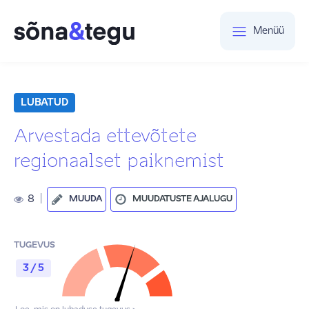
Menüü
LUBATUD
Arvestada ettevõtete
regionaalset paiknemist
8
|
MUUDA
MUUDATUSTE AJALUGU
TUGEVUS
3 / 5