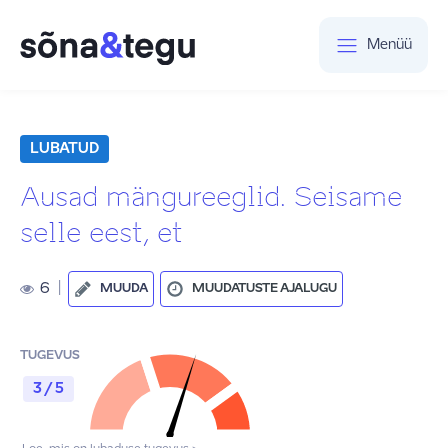
Menüü
LUBATUD
Ausad mängureeglid. Seisame
selle eest, et
6
|
MUUDA
MUUDATUSTE AJALUGU
TUGEVUS
3 / 5