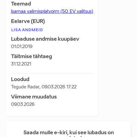
Teemad
Isamaa valimisplatvorm (50. EV valitsus)
Eelarve (EUR)
LISA ANDMEID
Lubaduse andmise kuupäev
01.01.2019
Täitmise tähtaeg
31.12.2021
Loodud
Tegude Radar
,
09.03.2026 17:22
Viimane muudatus
09.03.2026
Saada mulle e-kiri, kui see lubadus on