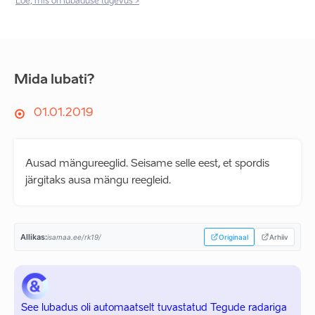
Loe, mis on lubaduse tugevus >
Mida lubati?
01.01.2019
Ausad mängureeglid. Seisame selle eest, et spordis
järgitaks ausa mängu reegleid.
Allikas:
isamaa.ee/rk19/
Originaal
Arhiiv
See lubadus oli automaatselt tuvastatud Tegude radariga