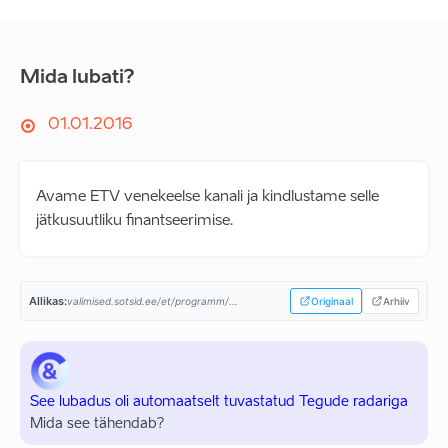
Mida lubati?
01.01.2016
Avame ETV venekeelse kanali ja kindlustame selle
jätkusuutliku finantseerimise.
Allikas:
valimised.sotsid.ee/et/programm/...
Originaal
Arhiiv
See lubadus oli automaatselt tuvastatud Tegude radariga
Mida see tähendab?