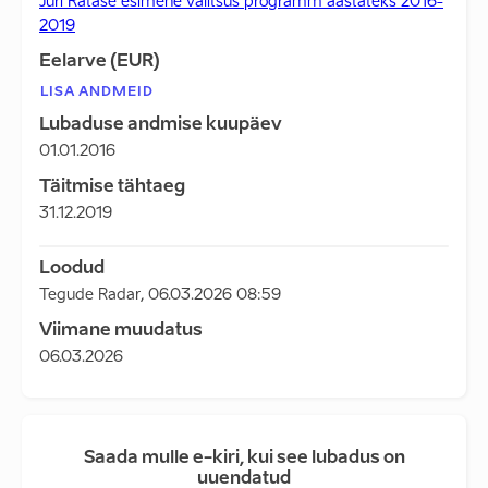
Jüri Ratase esimene valitsus programm aastateks 2016-
2019
Eelarve (EUR)
LISA ANDMEID
Lubaduse andmise kuupäev
01.01.2016
Täitmise tähtaeg
31.12.2019
Loodud
Tegude Radar
,
06.03.2026 08:59
Viimane muudatus
06.03.2026
Saada mulle e-kiri, kui see lubadus on
uuendatud