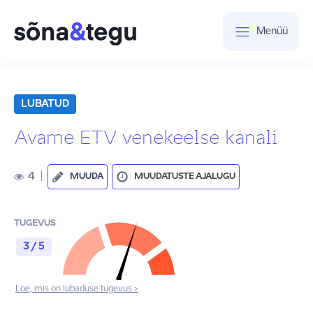
Menüü
LUBATUD
Avame ETV venekeelse kanali
4
|
MUUDA
MUUDATUSTE AJALUGU
TUGEVUS
3 / 5
Loe, mis on lubaduse tugevus >