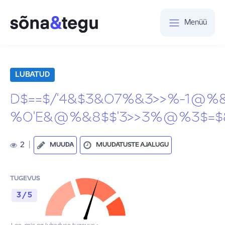
Menüü
LUBATUD
D$==$/'4&$3&07%&3>>%-1@%&
%0'E&@%&8$$'3>>3%@%3$=$&9
2
|
MUUDA
MUUDATUSTE AJALUGU
TUGEVUS
3 / 5