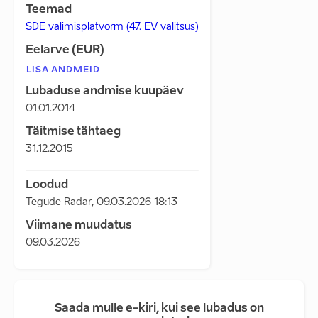
Teemad
SDE valimisplatvorm (47. EV valitsus)
Eelarve (EUR)
LISA ANDMEID
Lubaduse andmise kuupäev
01.01.2014
Täitmise tähtaeg
31.12.2015
Loodud
Tegude Radar
,
09.03.2026 18:13
Viimane muudatus
09.03.2026
Saada mulle e-kiri, kui see lubadus on