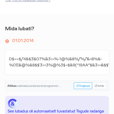
Loe, mis on lubaduse tugevus >
Mida lubati?
01.01.2014
D$==$/'4&$3&07%&3>>%-1@%&8%/'%/'&<8%&-
%0'E&@%&8$$'3>>3%@%3$=$&9(*19AA*'$&3>>&$$'3
Allikas:
valimised.sotsid.ee/et/programm/...
Originaal
Arhiiv
See lubadus oli automaatselt tuvastatud Tegude radariga