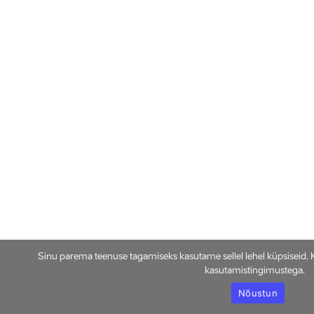
Sinu parema teenuse tagamiseks kasutame sellel lehel küpsiseid. 
kasutamistingimustega.
Nõustun