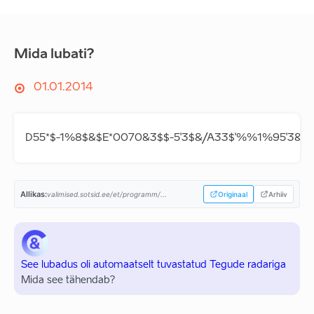
Mida lubati?
01.01.2014
D55*$-1%8$&$E*0070&3$$-5'3$&/A33$'%%1%95'3&9((
Allikas:
valimised.sotsid.ee/et/programm/...
Originaal
Arhiiv
See lubadus oli automaatselt tuvastatud Tegude radariga
Mida see tähendab?