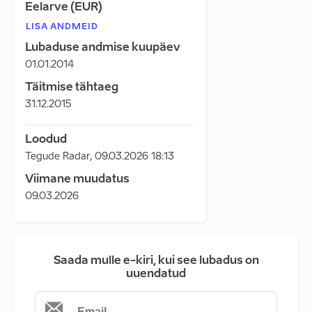
Eelarve (EUR)
LISA ANDMEID
Lubaduse andmise kuupäev
01.01.2014
Täitmise tähtaeg
31.12.2015
Loodud
Tegude Radar
,
09.03.2026 18:13
Viimane muudatus
09.03.2026
Saada mulle e-kiri, kui see lubadus on
uuendatud