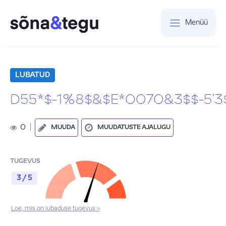
Menüü
LUBATUD
D55*$-1%8$&$E*0070&3$$-5'3$
0
|
MUUDA
MUUDATUSTE AJALUGU
TUGEVUS
3 / 5
Loe, mis on lubaduse tugevus >