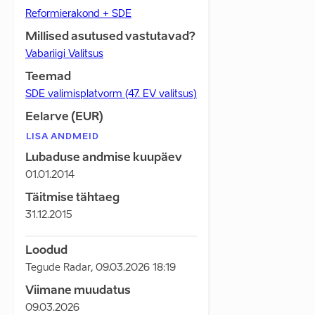
Reformierakond + SDE
Millised asutused vastutavad?
Vabariigi Valitsus
Teemad
SDE valimisplatvorm (47. EV valitsus)
Eelarve (EUR)
LISA ANDMEID
Lubaduse andmise kuupäev
01.01.2014
Täitmise tähtaeg
31.12.2015
Loodud
Tegude Radar
,
09.03.2026 18:19
Viimane muudatus
09.03.2026