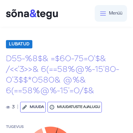
Menüü
LUBATUD
D55-%8$& =$60-75=0'$&
/<<'3>>& 6(==58%@%-15'80-
0'3$$*0580& @%&
6(==58%@%-15'=0/$&
3
|
MUUDA
MUUDATUSTE AJALUGU
TUGEVUS