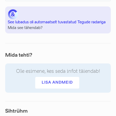
See lubadus oli automaatselt tuvastatud Tegude radariga
Mida see tähendab?
Mida tehti?
Ole esimene, kes seda infot täiendab!
LISA ANDMEID
Sihtrühm