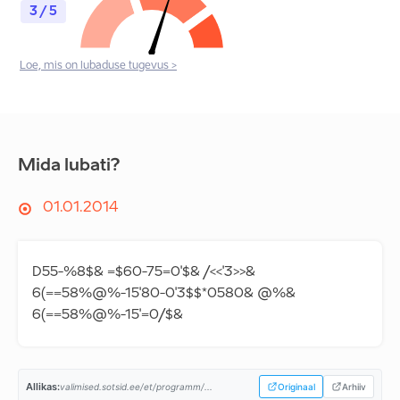
3 / 5
Loe, mis on lubaduse tugevus >
Mida lubati?
01.01.2014
D55-%8$& =$60-75=0'$& /<<'3>>&
6(==58%@%-15'80-0'3$$*0580& @%&
6(==58%@%-15'=0/$&
Allikas:
valimised.sotsid.ee/et/programm/...
Originaal
Arhiiv