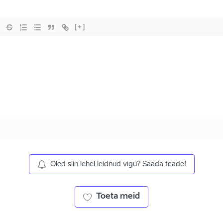
[+]
Oled siin lehel leidnud vigu? Saada teade!
Toeta meid