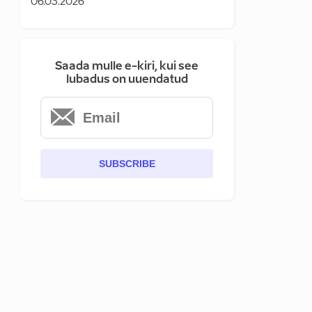
06.03.2026
Saada mulle e-kiri, kui see
lubadus on uuendatud
SUBSCRIBE