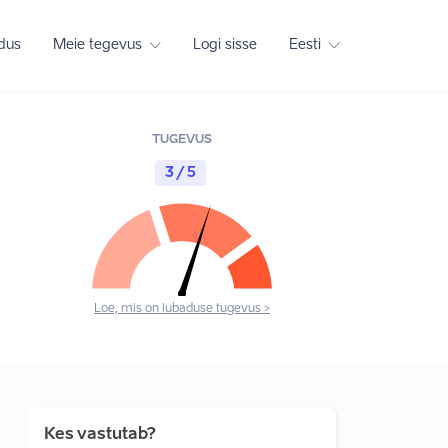
adus
Meie tegevus
Logi sisse
Eesti
TUGEVUS
3 / 5
Loe, mis on lubaduse tugevus >
Kes vastutab?