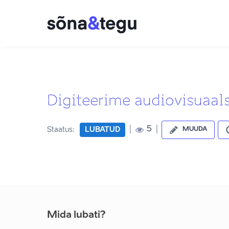
Digiteerime audiovisuaals
|
|
5
Staatus:
LUBATUD
MUUDA
Mida lubati?