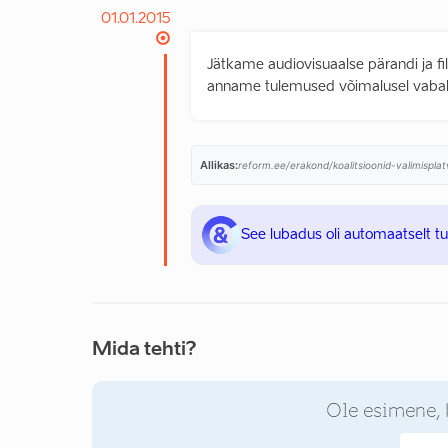
01.01.2015
Jätkame audiovisuaalse pärandi ja fil
anname tulemused võimalusel vaba
Allikas:
reform.ee/erakond/koalitsioonid-valimispl
See lubadus oli automaatselt t
Mida tehti?
Ole esimene, 