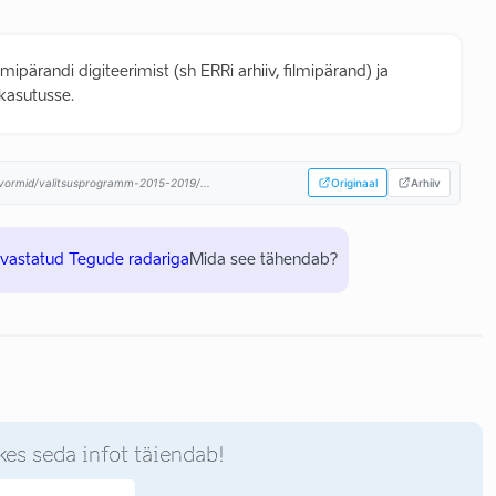
mipärandi digiteerimist (sh ERRi arhiiv, filmipärand) ja
kasutusse.
atvormid/valitsusprogramm-2015-2019/...
Originaal
Arhiiv
uvastatud Tegude radariga
Mida see tähendab?
kes seda infot täiendab!