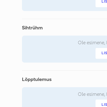
LI
Sihtrühm
Ole esimene, 
LI
Lõpptulemus
Ole esimene, 
LI