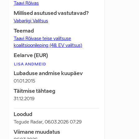
Taavi Rõivas
Millised asutused vastutavad?
Vabariigi Valitsus
Teemad
Taavi Rõivase teise valitsuse
koalitsioonileping (48. EV valitsus)
Eelarve (EUR)
LISA ANDMEID
Lubaduse andmise kuupäev
01.01.2015
Täitmise tähtaeg
31.12.2019
Loodud
Tegude Radar
,
06.03.2026 07:29
Viimane muudatus