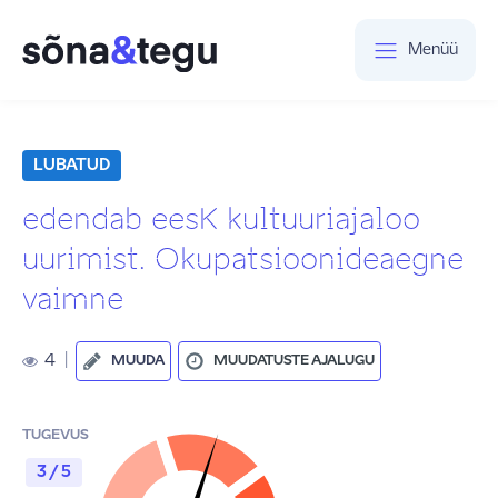
Menüü
LUBATUD
edendab eesK kultuuriajaloo
uurimist. Okupatsioonideaegne
vaimne
4
|
MUUDA
MUUDATUSTE AJALUGU
TUGEVUS
3 / 5