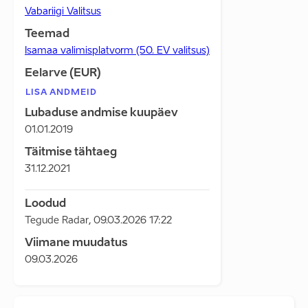
Vabariigi Valitsus
Teemad
Isamaa valimisplatvorm (50. EV valitsus)
Eelarve (EUR)
LISA ANDMEID
Lubaduse andmise kuupäev
01.01.2019
Täitmise tähtaeg
31.12.2021
Loodud
Tegude Radar
,
09.03.2026 17:22
Viimane muudatus
09.03.2026