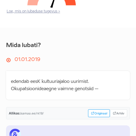
Loe, mis on lubaduse tugevus >
Mida lubati?
01.01.2019
edendab eesK kultuuriajaloo uurimist.
Okupatsioonideaegne vaimne genotsiid –
Allikas:
isamaa.ee/rk19/
Originaal
Arhiiv