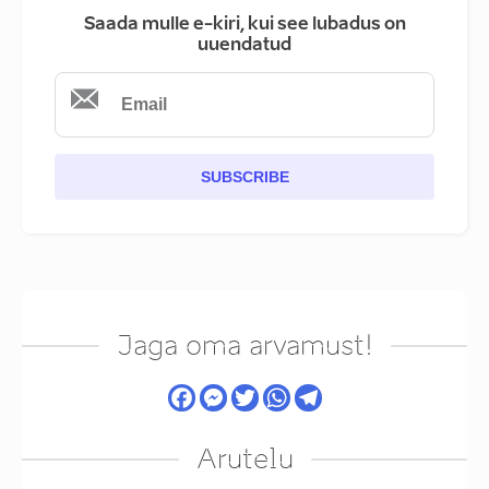
Saada mulle e-kiri, kui see lubadus on
uuendatud
SUBSCRIBE
Jaga oma arvamust!
Arutelu