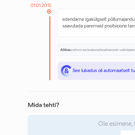
01.01.2015
edendame igakülgselt põllumajandus
saavutada paremaid positsioone tar
Allikas:
reform.ee/erakond/koalitsioonid-valimispl
See lubadus oli automaatselt t
Mida tehti?
Ole esimene, 