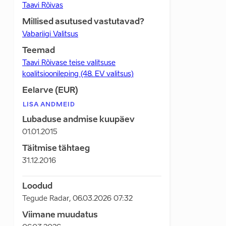
Taavi Rõivas
Millised asutused vastutavad?
Vabariigi Valitsus
Teemad
Taavi Rõivase teise valitsuse
koalitsioonileping (48. EV valitsus)
Eelarve (EUR)
LISA ANDMEID
Lubaduse andmise kuupäev
01.01.2015
Täitmise tähtaeg
31.12.2016
Loodud
Tegude Radar
,
06.03.2026 07:32
Viimane muudatus