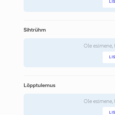
LI
Sihtrühm
Ole esimene, 
LI
Lõpptulemus
Ole esimene, 
LI