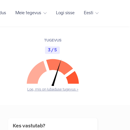
adus
Meie tegevus
Logi sisse
Eesti
TUGEVUS
3 / 5
Loe, mis on lubaduse tugevus >
Kes vastutab?