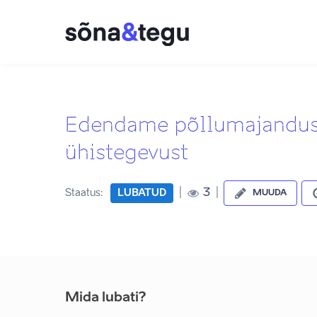
Edendame põllumajandus-
ühistegevust
|
|
3
Staatus:
LUBATUD
MUUDA
Mida lubati?