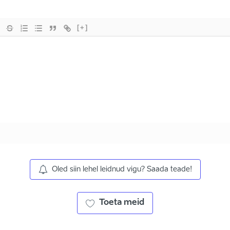
[+]
Oled siin lehel leidnud vigu? Saada teade!
Toeta meid