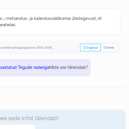
-, metsandus- ja kalandusvaldkonna ühistegevust, et
neahelas.
atvormid/valitsusprogramm-2015-2019/...
Originaal
Arhiiv
uvastatud Tegude radariga
Mida see tähendab?
kes seda infot täiendab!