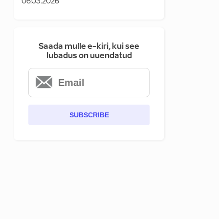
06.03.2026
Saada mulle e-kiri, kui see
lubadus on uuendatud
SUBSCRIBE