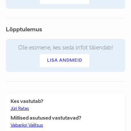
Lõpptulemus
Ole esimene, kes seda infot täiendab!
LISA ANDMEID
Kes vastutab?
Jüri Ratas
Millised asutused vastutavad?
Vabariigi Valitsus