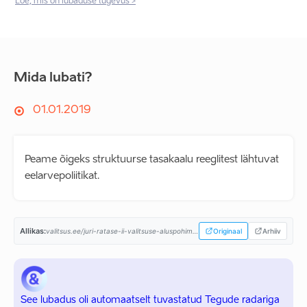
Loe, mis on lubaduse tugevus >
Mida lubati?
01.01.2019
Peame õigeks struktuurse tasakaalu reeglitest lähtuvat
eelarvepoliitikat.
Allikas:
valitsus.ee/juri-ratase-ii-valitsuse-aluspohimotted-aastaiks-2019-2023...
Originaal
Arhiiv
See lubadus oli automaatselt tuvastatud Tegude radariga