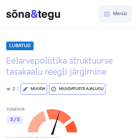
Menüü
LUBATUD
Eelarvepoliitika struktuurse
tasakaalu reegli järgimine
2
|
MUUDA
MUUDATUSTE AJALUGU
TUGEVUS
3 / 5