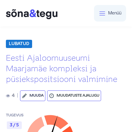
Menüü
LUBATUD
Eesti Ajaloomuuseumi
Maarjamäe kompleksi ja
püsiekspositsiooni valmimine
4
|
MUUDA
MUUDATUSTE AJALUGU
TUGEVUS
3 / 5