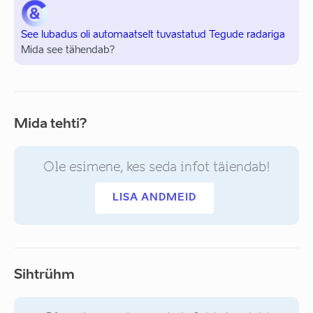
See lubadus oli automaatselt tuvastatud Tegude radariga
Mida see tähendab?
Mida tehti?
Ole esimene, kes seda infot täiendab!
LISA ANDMEID
Sihtrühm