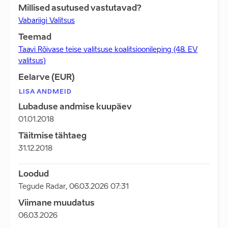
Millised asutused vastutavad?
Vabariigi Valitsus
Teemad
Taavi Rõivase teise valitsuse koalitsioonileping (48. EV
valitsus)
Eelarve (EUR)
LISA ANDMEID
Lubaduse andmise kuupäev
01.01.2018
Täitmise tähtaeg
31.12.2018
Loodud
Tegude Radar
,
06.03.2026 07:31
Viimane muudatus
06.03.2026