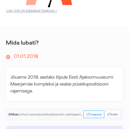
Loe, mis on lubaduse tugevus >
Mida lubati?
01.01.2018
Jõuame 2018. aastaks lõpule Eesti Ajaloomuuseumi
Maarjamäe kompleksi ja sealse püsiekspositsiooni
rajamisega.
Allikas:
reform.ee/erakond/koalitsioonid-valimisplatvormid/valitsusprogramm-2015-2019/...
Originaal
Arhiiv