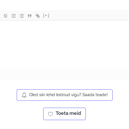
[+]
Oled siin lehel leidnud vigu? Saada teade!
Toeta meid