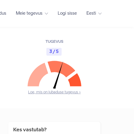
adus
Meie tegevus
Logi sisse
Eesti
TUGEVUS
3 / 5
Loe, mis on lubaduse tugevus >
Kes vastutab?