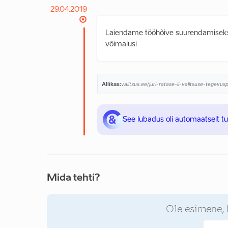
29.04.2019
Laiendame tööhõive suurendamiseks 
võimalusi
Allikas:
valitsus.ee/juri-ratase-ii-valitsuse-tegevu
See lubadus oli automaatselt t
Mida tehti?
Ole esimene, 