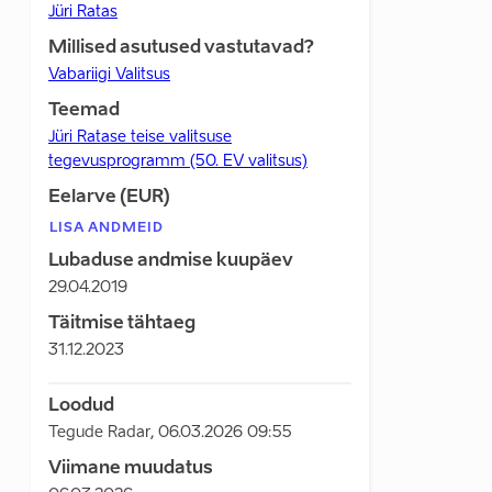
Jüri Ratas
Millised asutused vastutavad?
Vabariigi Valitsus
Teemad
Jüri Ratase teise valitsuse
tegevusprogramm (50. EV valitsus)
Eelarve (EUR)
LISA ANDMEID
Lubaduse andmise kuupäev
29.04.2019
Täitmise tähtaeg
31.12.2023
Loodud
Tegude Radar
,
06.03.2026 09:55
Viimane muudatus