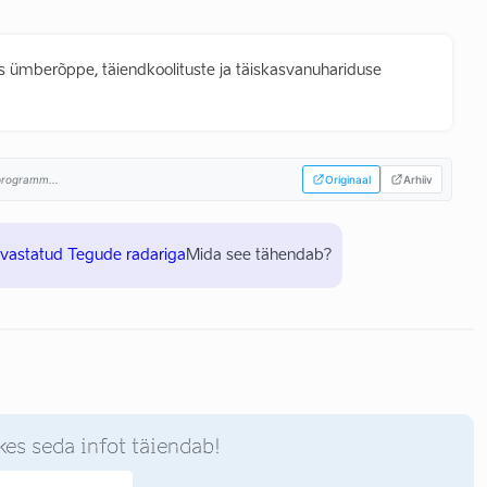
ümberõppe, täiendkoolituste ja täiskasvanuhariduse
sprogramm...
Originaal
Arhiiv
uvastatud Tegude radariga
Mida see tähendab?
kes seda infot täiendab!