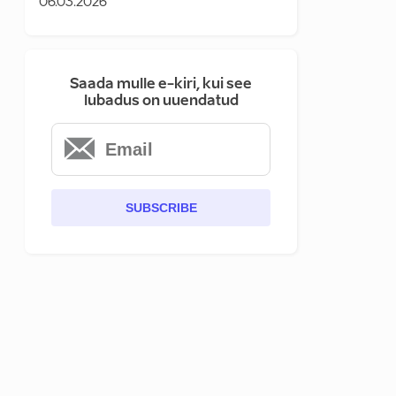
06.03.2026
Saada mulle e-kiri, kui see
lubadus on uuendatud
SUBSCRIBE