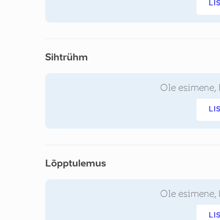
LI
Sihtrühm
Ole esimene, 
LI
Lõpptulemus
Ole esimene, 
LI