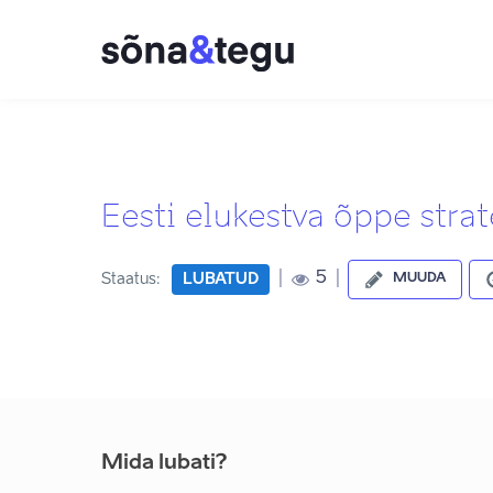
Eesti elukestva õppe str
|
|
5
Staatus:
LUBATUD
MUUDA
Mida lubati?