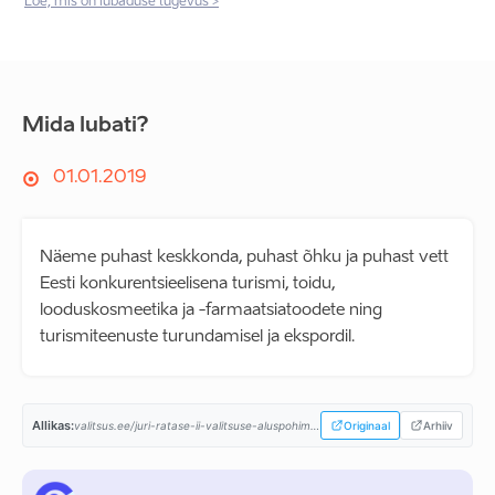
Loe, mis on lubaduse tugevus >
Mida lubati?
01.01.2019
Näeme puhast keskkonda, puhast õhku ja puhast vett
Eesti konkurentsieelisena turismi, toidu,
looduskosmeetika ja -farmaatsiatoodete ning
turismiteenuste turundamisel ja ekspordil.
Allikas:
valitsus.ee/juri-ratase-ii-valitsuse-aluspohimotted-aastaiks-2019-2023...
Originaal
Arhiiv