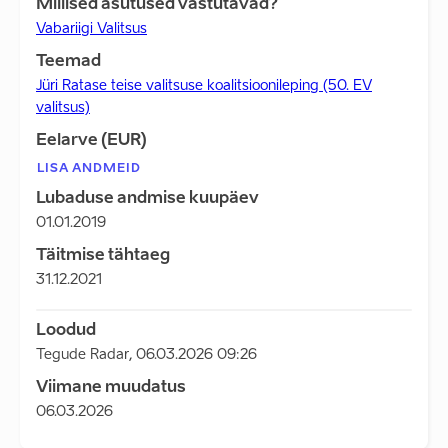
Millised asutused vastutavad?
Vabariigi Valitsus
Teemad
Jüri Ratase teise valitsuse koalitsioonileping (50. EV
valitsus)
Eelarve (EUR)
LISA ANDMEID
Lubaduse andmise kuupäev
01.01.2019
Täitmise tähtaeg
31.12.2021
Loodud
Tegude Radar
,
06.03.2026 09:26
Viimane muudatus
06.03.2026