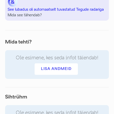
See lubadus oli automaatselt tuvastatud Tegude radariga
Mida see tähendab?
Mida tehti?
Ole esimene, kes seda infot täiendab!
LISA ANDMEID
Sihtrühm
Ole esimene, kes seda infot täiendab!