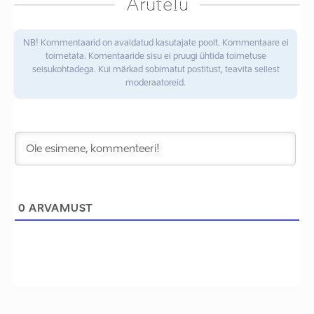
Arutelu
NB! Kommentaarid on avaldatud kasutajate poolt. Kommentaare ei
toimetata. Komentaaride sisu ei pruugi ühtida toimetuse
seisukohtadega. Kui märkad sobimatut postitust, teavita sellest
moderaatoreid.
0
ARVAMUST