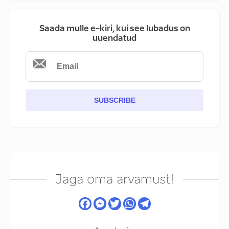
Saada mulle e-kiri, kui see lubadus on
uuendatud
SUBSCRIBE
Jaga oma arvamust!