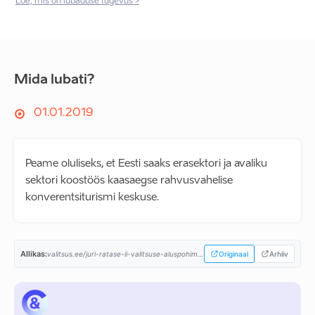
Loe, mis on lubaduse tugevus >
Mida lubati?
01.01.2019
Peame oluliseks, et Eesti saaks erasektori ja avaliku
sektori koostöös kaasaegse rahvusvahelise
konverentsiturismi keskuse.
Allikas:
valitsus.ee/juri-ratase-ii-valitsuse-aluspohimotted-aastaiks-2019-2023...
Originaal
Arhiiv