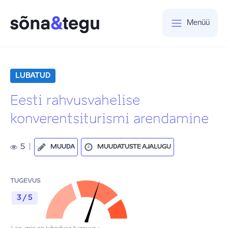
Menüü
LUBATUD
Eesti rahvusvahelise
konverentsiturismi arendamine
5
|
MUUDA
MUUDATUSTE AJALUGU
TUGEVUS
3 / 5