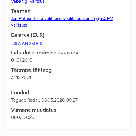
Vabariigi Valitsus
Teemad
Jüri Ratase teise valitsuse koalitsioonileping (50. EV
valitsus)
Eelarve (EUR)
LISA ANDMEID
Lubaduse andmise kuupäev
01.01.2019
Täitmise tähtaeg
31.12.2021
Loodud
Tegude Radar
,
06.03.2026 09:27
Viimane muudatus
06.03.2026