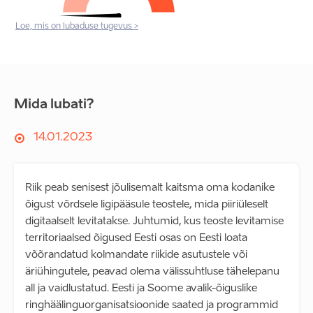
Loe, mis on lubaduse tugevus >
Mida lubati?
14.01.2023
Riik peab senisest jõulisemalt kaitsma oma kodanike
õigust võrdsele ligipääsule teostele, mida piiriüleselt
digitaalselt levitatakse. Juhtumid, kus teoste levitamise
territoriaalsed õigused Eesti osas on Eesti loata
võõrandatud kolmandate riikide asutustele või
äriühingutele, peavad olema välissuhtluse tähelepanu
all ja vaidlustatud. Eesti ja Soome avalik-õiguslike
ringhäälinguorganisatsioonide saated ja programmid