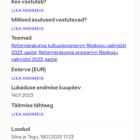
Kes vastutab?
LISA ANDMEID
Millised asutused vastutavad?
LISA ANDMEID
Teemad
Reformierakonna kultuuriprogramm Riigikogu valimistel
2023. aastal
,
Reformierakonna programm Riigikogu
valimistel 2023. aastal
Eelarve (EUR)
LISA ANDMEID
Lubaduse andmise kuupäev
14.01.2023
Täitmise tähtaeg
LISA ANDMEID
Loodud
Sõna ja Tegu
,
19.01.2023 17:23