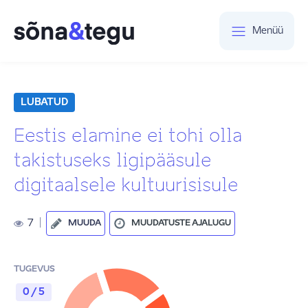
Menüü
LUBATUD
Eestis elamine ei tohi olla
takistuseks ligipääsule
digitaalsele kultuurisisule
7
|
MUUDA
MUUDATUSTE AJALUGU
TUGEVUS
0 / 5