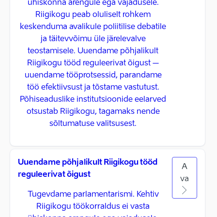
ühiskonna arengule ega vajadusele.
Riigikogu peab oluliselt rohkem
keskenduma avalikule poliitilise debatile
ja täitevvõimu üle järelevalve
teostamisele. Uuendame põhjalikult
Riigikogu tööd reguleerivat õigust –
uuendame tööprotsessid, parandame
töö efektiivsust ja tõstame vastutust.
Põhiseaduslike institutsioonide eelarved
otsustab Riigikogu, tagamaks nende
sõltumatuse valitsusest.
Uuendame põhjalikult Riigikogu tööd
A
reguleerivat õigust
va
Tugevdame parlamentarismi. Kehtiv
Riigikogu töökorraldus ei vasta