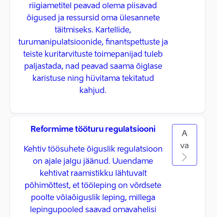
riigiametitel peavad olema piisavad
õigused ja ressursid oma ülesannete
täitmiseks. Kartellide,
turumanipulatsioonide, finantspettuste ja
teiste kuritarvituste toimepanijad tuleb
paljastada, nad peavad saama õiglase
karistuse ning hüvitama tekitatud
kahjud.
Reformime tööturu regulatsiooni
A
va
Kehtiv töösuhete õiguslik regulatsioon
on ajale jalgu jäänud. Uuendame
kehtivat raamistikku lähtuvalt
põhimõttest, et tööleping on võrdsete
poolte võlaõiguslik leping, millega
lepingupooled saavad omavahelisi