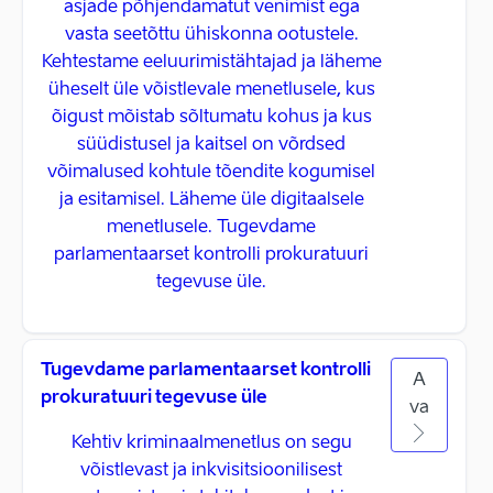
asjade põhjendamatut venimist ega
vasta seetõttu ühiskonna ootustele.
Kehtestame eeluurimistähtajad ja läheme
üheselt üle võistlevale menetlusele, kus
õigust mõistab sõltumatu kohus ja kus
süüdistusel ja kaitsel on võrdsed
võimalused kohtule tõendite kogumisel
ja esitamisel. Läheme üle digitaalsele
menetlusele. Tugevdame
parlamentaarset kontrolli prokuratuuri
tegevuse üle.
Tugevdame parlamentaarset kontrolli
A
prokuratuuri tegevuse üle
va
Kehtiv kriminaalmenetlus on segu
võistlevast ja inkvisitsioonilisest