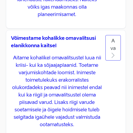
lahenduste rakendamiseks. Näiteks
võiks igas maakonnas olla
planeerimisamet.
Võimestame kohalikke omavalitsusi
A
elanikkonna kaitsel
va
Aitame kohalikel omavalitsustel luua nii
kriisi- kui ka sõjaajaplaanid. Toetame
varjumiskohtade loomist. Inimeste
toimetulekuks erakorralistes
olukordadeks peavad nii inimestel endal
kui ka riigil ja omavalitsustel olema
piisavad varud. Lisaks riigi varude
soetamisele ja õigele hoidmisele tuleb
selgitada igaühele vajadust valmistuda
ootamatusteks.