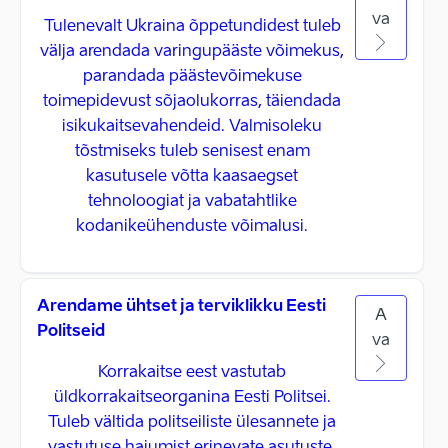
va
Tulenevalt Ukraina õppetundidest tuleb
välja arendada varingupääste võimekus,
parandada päästevõimekuse
toimepidevust sõjaolukorras, täiendada
isikukaitsevahendeid. Valmisoleku
tõstmiseks tuleb senisest enam
kasutusele võtta kaasaegset
tehnoloogiat ja vabatahtlike
kodanikeühenduste võimalusi.
Arendame ühtset ja terviklikku Eesti
A
Politseid
va
Korrakaitse eest vastutab
üldkorrakaitseorganina Eesti Politsei.
Tuleb vältida politseiliste ülesannete ja