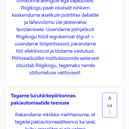
ühiskonna arengule ega vajadusele.
Riigikogu peab oluliselt rohkem
keskenduma avalikule poliitilise debatile
ja täitevvõimu üle järelevalve
teostamisele. Uuendame põhjalikult
Riigikogu tööd reguleerivat õigust –
uuendame tööprotsessid, parandame
töö efektiivsust ja tõstame vastutust.
Põhiseaduslike institutsioonide eelarved
otsustab Riigikogu, tagamaks nende
sõltumatuse valitsusest.
Tagame turutõrkepiirkonnas
A
pakiautomaatide teenuse
va
Rakendame riiklikke mehhanisme, et
tagada pakiautomaaditeenus ka seal,