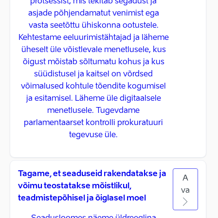
protsessist, mis tekitab segadust ja
asjade põhjendamatut venimist ega
vasta seetõttu ühiskonna ootustele.
Kehtestame eeluurimistähtajad ja läheme
üheselt üle võistlevale menetlusele, kus
õigust mõistab sõltumatu kohus ja kus
süüdistusel ja kaitsel on võrdsed
võimalused kohtule tõendite kogumisel
ja esitamisel. Läheme üle digitaalsele
menetlusele. Tugevdame
parlamentaarset kontrolli prokuratuuri
tegevuse üle.
Tagame, et seaduseid rakendatakse ja
A
võimu teostatakse mõistlikul,
va
teadmistepõhisel ja õiglasel moel