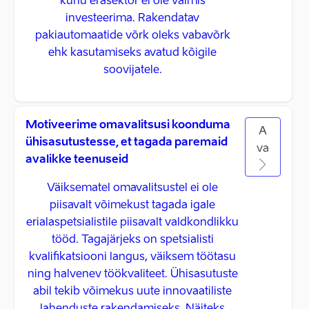
kuhu erasektor ei ole valmis
investeerima. Rakendatav
pakiautomaatide võrk oleks vabavõrk
ehk kasutamiseks avatud kõigile
soovijatele.
Motiveerime omavalitsusi koonduma
A
ühisasutustesse, et tagada paremaid
va
avalikke teenuseid
Väiksematel omavalitsustel ei ole
piisavalt võimekust tagada igale
erialaspetsialistile piisavalt valdkondlikku
tööd. Tagajärjeks on spetsialisti
kvalifikatsiooni langus, väiksem töötasu
ning halvenev töökvaliteet. Ühisasutuste
abil tekib võimekus uute innovaatiliste