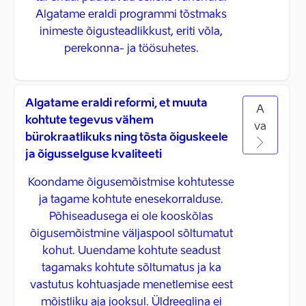
Algatame eraldi programmi tõstmaks
inimeste õigusteadlikkust, eriti võla,
perekonna- ja töösuhetes.
Algatame eraldi reformi, et muuta
A
kohtute tegevus vähem
va
bürokraatlikuks ning tõsta õiguskeele
ja õigusselguse kvaliteeti
Koondame õigusemõistmise kohtutesse
ja tagame kohtute enesekorralduse.
Põhiseadusega ei ole kooskõlas
õigusemõistmine väljaspool sõltumatut
kohut. Uuendame kohtute seadust
tagamaks kohtute sõltumatus ja ka
vastutus kohtuasjade menetlemise eest
mõistliku aja jooksul. Üldreeglina ei