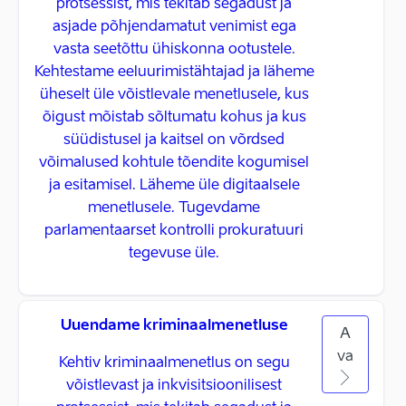
protsessist, mis tekitab segadust ja
asjade põhjendamatut venimist ega
vasta seetõttu ühiskonna ootustele.
Kehtestame eeluurimistähtajad ja läheme
üheselt üle võistlevale menetlusele, kus
õigust mõistab sõltumatu kohus ja kus
süüdistusel ja kaitsel on võrdsed
võimalused kohtule tõendite kogumisel
ja esitamisel. Läheme üle digitaalsele
menetlusele. Tugevdame
parlamentaarset kontrolli prokuratuuri
tegevuse üle.
Uuendame kriminaalmenetluse
A
va
Kehtiv kriminaalmenetlus on segu
võistlevast ja inkvisitsioonilisest