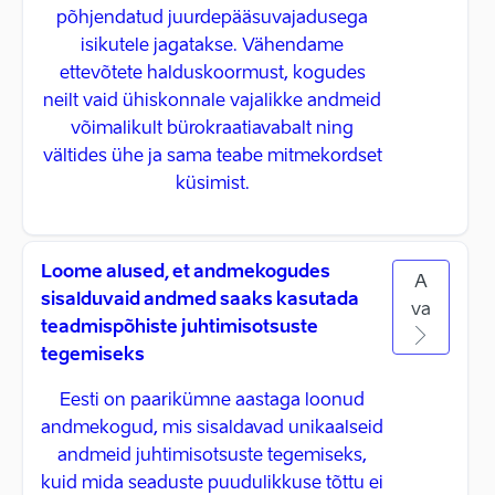
põhjendatud juurdepääsuvajadusega
isikutele jagatakse. Vähendame
ettevõtete halduskoormust, kogudes
neilt vaid ühiskonnale vajalikke andmeid
võimalikult bürokraatiavabalt ning
vältides ühe ja sama teabe mitmekordset
küsimist.
Loome alused, et andmekogudes
A
sisalduvaid andmed saaks kasutada
va
teadmispõhiste juhtimisotsuste
tegemiseks
Eesti on paarikümne aastaga loonud
andmekogud, mis sisaldavad unikaalseid
andmeid juhtimisotsuste tegemiseks,
kuid mida seaduste puudulikkuse tõttu ei