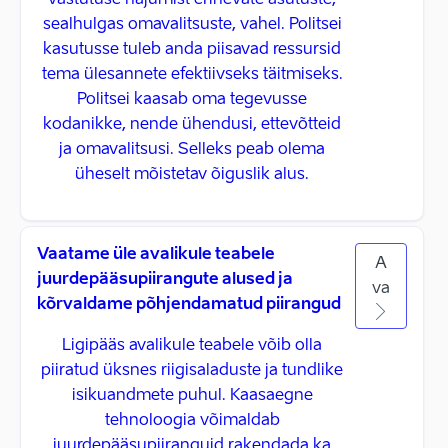
vastutuse hajumist erinevate asutuste,
sealhulgas omavalitsuste, vahel. Politsei
kasutusse tuleb anda piisavad ressursid
tema ülesannete efektiivseks täitmiseks.
Politsei kaasab oma tegevusse
kodanikke, nende ühendusi, ettevõtteid
ja omavalitsusi. Selleks peab olema
üheselt mõistetav õiguslik alus.
Vaatame üle avalikule teabele
A
juurdepääsupiirangute alused ja
va
kõrvaldame põhjendamatud piirangud
Ligipääs avalikule teabele võib olla
piiratud üksnes riigisaladuste ja tundlike
isikuandmete puhul. Kaasaegne
tehnoloogia võimaldab
juurdepääsupiiranguid rakendada ka