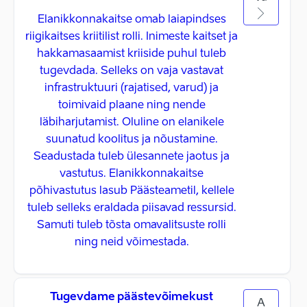
väärtustada kõiki neid vabadusi, mille eest Ukraina
Elanikkonnakaitse omab laiapindses
praegu võitleb. Meie mets, meie loodus, meie vabadus ja
riigikaitses kriitilist rolli. Inimeste kaitset ja
suurim vara – iseseisev riik – on kindlalt hoitud."
hakkamasaamist kriiside puhul tuleb
tugevdada. Selleks on vaja vastavat
infrastruktuuri (rajatised, varud) ja
toimivaid plaane ning nende
läbiharjutamist. Oluline on elanikele
suunatud koolitus ja nõustamine.
Seadustada tuleb ülesannete jaotus ja
vastutus. Elanikkonnakaitse
põhivastutus lasub Päästeametil, kellele
tuleb selleks eraldada piisavad ressursid.
Samuti tuleb tõsta omavalitsuste rolli
ning neid võimestada.
Tugevdame päästevõimekust
A