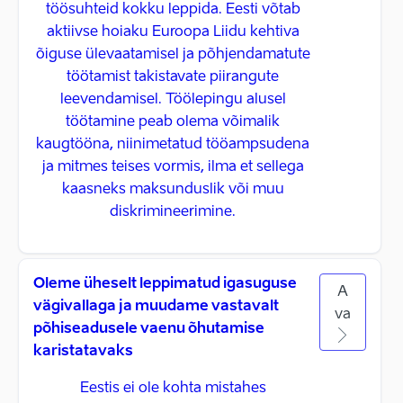
töösuhteid kokku leppida. Eesti võtab
aktiivse hoiaku Euroopa Liidu kehtiva
õiguse ülevaatamisel ja põhjendamatute
töötamist takistavate piirangute
leevendamisel. Töölepingu alusel
töötamine peab olema võimalik
kaugtööna, niinimetatud tööampsudena
ja mitmes teises vormis, ilma et sellega
kaasneks maksunduslik või muu
diskrimineerimine.
Oleme üheselt leppimatud igasuguse
A
vägivallaga ja muudame vastavalt
va
põhiseadusele vaenu õhutamise
karistatavaks
Eestis ei ole kohta mistahes