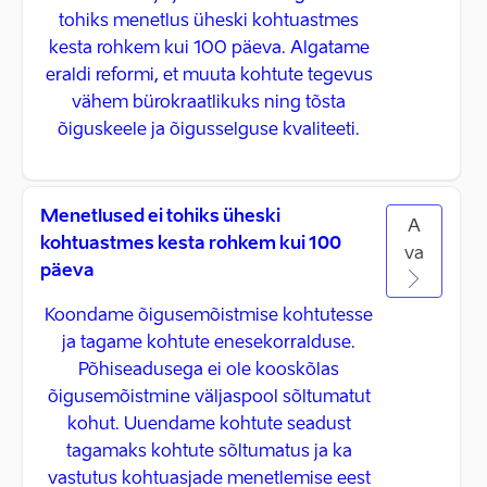
tohiks menetlus üheski kohtuastmes
kesta rohkem kui 100 päeva. Algatame
eraldi reformi, et muuta kohtute tegevus
vähem bürokraatlikuks ning tõsta
õiguskeele ja õigusselguse kvaliteeti.
Menetlused ei tohiks üheski
A
kohtuastmes kesta rohkem kui 100
va
päeva
Koondame õigusemõistmise kohtutesse
ja tagame kohtute enesekorralduse.
Põhiseadusega ei ole kooskõlas
õigusemõistmine väljaspool sõltumatut
kohut. Uuendame kohtute seadust
tagamaks kohtute sõltumatus ja ka
vastutus kohtuasjade menetlemise eest