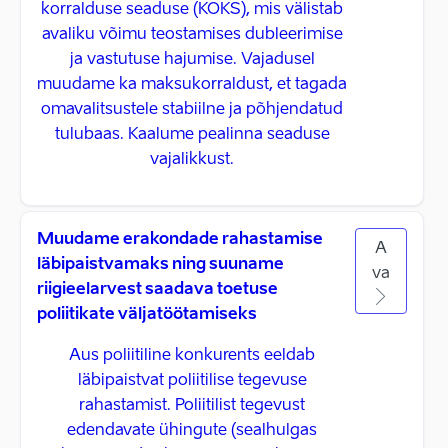
korralduse seaduse (KOKS), mis välistab
avaliku võimu teostamises dubleerimise
ja vastutuse hajumise. Vajadusel
muudame ka maksukorraldust, et tagada
omavalitsustele stabiilne ja põhjendatud
tulubaas. Kaalume pealinna seaduse
vajalikkust.
Muudame erakondade rahastamise
A
läbipaistvamaks ning suuname
va
riigieelarvest saadava toetuse
poliitikate väljatöötamiseks
Aus poliitiline konkurents eeldab
läbipaistvat poliitilise tegevuse
rahastamist. Poliitilist tegevust
edendavate ühingute (sealhulgas