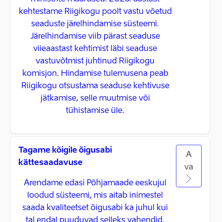
kehtestame Riigikogu poolt vastu võetud
seaduste järelhindamise süsteemi.
Järelhindamise viib pärast seaduse
viieaastast kehtimist läbi seaduse
vastuvõtmist juhtinud Riigikogu
komisjon. Hindamise tulemusena peab
Riigikogu otsustama seaduse kehtivuse
jätkamise, selle muutmise või
tühistamise üle.
Tagame kõigile õigusabi
A
kättesaadavuse
va
Arendame edasi Põhjamaade eeskujul
loodud süsteemi, mis aitab inimestel
saada kvaliteetset õigusabi ka juhul kui
tal endal puuduvad selleks vahendid.