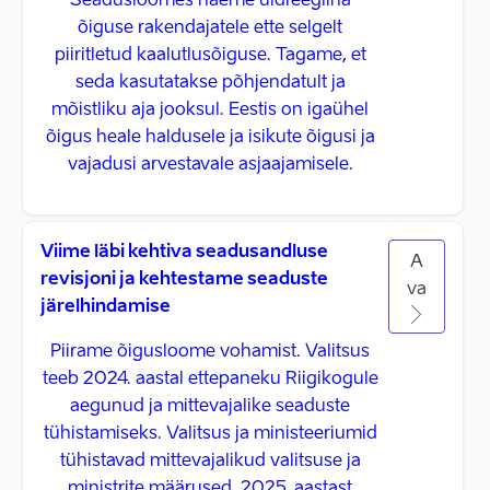
Seadusloomes näeme üldreeglina
õiguse rakendajatele ette selgelt
piiritletud kaalutlusõiguse. Tagame, et
seda kasutatakse põhjendatult ja
mõistliku aja jooksul. Eestis on igaühel
õigus heale haldusele ja isikute õigusi ja
vajadusi arvestavale asjaajamisele.
Viime läbi kehtiva seadusandluse
A
revisjoni ja kehtestame seaduste
va
järelhindamise
Piirame õigusloome vohamist. Valitsus
teeb 2024. aastal ettepaneku Riigikogule
aegunud ja mittevajalike seaduste
tühistamiseks. Valitsus ja ministeeriumid
tühistavad mittevajalikud valitsuse ja
ministrite määrused. 2025. aastast