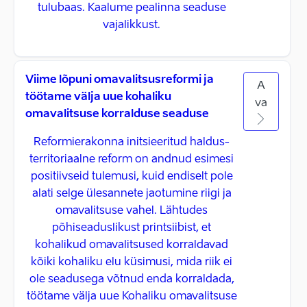
tulubaas. Kaalume pealinna seaduse
vajalikkust.
Viime lõpuni omavalitsusreformi ja
A
töötame välja uue kohaliku
va
omavalitsuse korralduse seaduse
Reformierakonna initsieeritud haldus-
territoriaalne reform on andnud esimesi
positiivseid tulemusi, kuid endiselt pole
alati selge ülesannete jaotumine riigi ja
omavalitsuse vahel. Lähtudes
põhiseaduslikust printsiibist, et
kohalikud omavalitsused korraldavad
kõiki kohaliku elu küsimusi, mida riik ei
ole seadusega võtnud enda korraldada,
töötame välja uue Kohaliku omavalitsuse