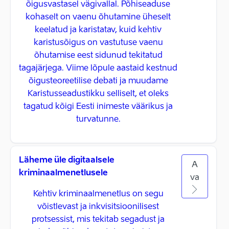
õigusvastasel vägivallal. Põhiseaduse
kohaselt on vaenu õhutamine üheselt
keelatud ja karistatav, kuid kehtiv
karistusõigus on vastutuse vaenu
õhutamise eest sidunud tekitatud
tagajärjega. Viime lõpule aastaid kestnud
õigusteoreetilise debati ja muudame
Karistusseadustikku selliselt, et oleks
tagatud kõigi Eesti inimeste väärikus ja
turvatunne.
Läheme üle digitaalsele
A
kriminaalmenetlusele
va
Kehtiv kriminaalmenetlus on segu
võistlevast ja inkvisitsioonilisest
protsessist, mis tekitab segadust ja