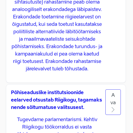
sihtasutuste) rahastamine peab olema
analoogiliselt erakondadega läbipaistev.
Erakondade toetamine riigieelarvest on
õigustatud, kui seda toetust kasutatakse
poliitiliste alternatiivide läbitöötamiseks
ja maailmavaateliste seisukohtade
põhistamiseks. Erakondade turundus- ja
kampaaniakulud ei pea olema kaetud
riigi toetusest. Erakondade rahastamise
järelevalvet tuleb tõhustada.
Põhiseaduslike institutsioonide
A
eelarved otsustab Riigikogu, tagamaks
va
nende sõltumatuse valitsusest.
Tugevdame parlamentarismi. Kehtiv
Riigikogu töökorraldus ei vasta