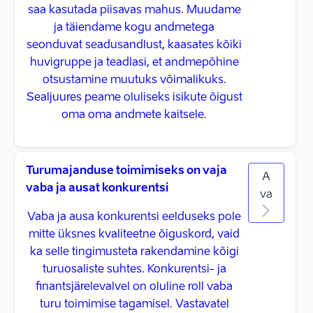
saa kasutada piisavas mahus. Muudame
ja täiendame kogu andmetega
seonduvat seadusandlust, kaasates kõiki
huvigruppe ja teadlasi, et andmepõhine
otsustamine muutuks võimalikuks.
Sealjuures peame oluliseks isikute õigust
oma oma andmete kaitsele.
Turumajanduse toimimiseks on vaja
A
vaba ja ausat konkurentsi
va
Vaba ja ausa konkurentsi eelduseks pole
mitte üksnes kvaliteetne õiguskord, vaid
ka selle tingimusteta rakendamine kõigi
turuosaliste suhtes. Konkurentsi- ja
finantsjärelevalvel on oluline roll vaba
turu toimimise tagamisel. Vastavatel