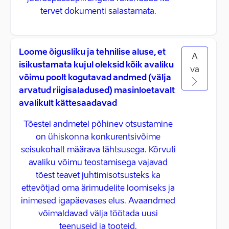
tervet dokumenti salastamata.
Loome õigusliku ja tehnilise aluse, et
A
isikustamata kujul oleksid kõik avaliku
va
võimu poolt kogutavad andmed (välja
arvatud riigisaladused) masinloetavalt
avalikult kättesaadavad
Tõestel andmetel põhinev otsustamine
on ühiskonna konkurentsivõime
seisukohalt määrava tähtsusega. Kõrvuti
avaliku võimu teostamisega vajavad
tõest teavet juhtimisotsusteks ka
ettevõtjad oma ärimudelite loomiseks ja
inimesed igapäevases elus. Avaandmed
võimaldavad välja töötada uusi
teenuseid ja tooteid.