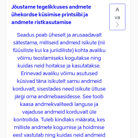
Jõustame tegelikkuses andmete
A
ühekordse küsimise printsiibi ja
va
andmete ristkasutamise
Seadus peab üheselt ja arusaadavalt
sätestama, milliseid andmeid isikute (nii
füüsiliste kui ka juriidiliste) kohta avaliku
võimu teostamiseks kogutakse ning
kuidas neid hoitakse ja kasutatakse.
Erinevad avaliku võimu asutused
küsivad täna isikutelt samu andmeid
korduvalt, sisestades need isikute ütluse
järgi oma andmebaasidesse. See toob
kaasa andmekvaliteedi languse ja
vajaduse andmeid korduvalt üle
kontrollida. Tuleb kindlaks määrata, kes
milliste andmete kogumise ja hoidmise
eest vastutab ning kuidas neid andmeid