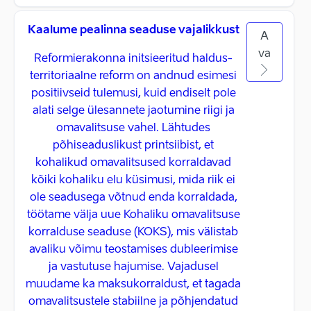
Kaalume pealinna seaduse vajalikkust
A
va
Reformierakonna initsieeritud haldus-
territoriaalne reform on andnud esimesi
positiivseid tulemusi, kuid endiselt pole
alati selge ülesannete jaotumine riigi ja
omavalitsuse vahel. Lähtudes
põhiseaduslikust printsiibist, et
kohalikud omavalitsused korraldavad
kõiki kohaliku elu küsimusi, mida riik ei
ole seadusega võtnud enda korraldada,
töötame välja uue Kohaliku omavalitsuse
korralduse seaduse (KOKS), mis välistab
avaliku võimu teostamises dubleerimise
ja vastutuse hajumise. Vajadusel
muudame ka maksukorraldust, et tagada
omavalitsustele stabiilne ja põhjendatud