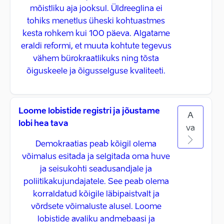
mõistliku aja jooksul. Üldreeglina ei
tohiks menetlus üheski kohtuastmes
kesta rohkem kui 100 päeva. Algatame
eraldi reformi, et muuta kohtute tegevus
vähem bürokraatlikuks ning tõsta
õiguskeele ja õigusselguse kvaliteeti.
Loome lobistide registri ja jõustame
A
lobi hea tava
va
Demokraatias peab kõigil olema
võimalus esitada ja selgitada oma huve
ja seisukohti seadusandjale ja
poliitikakujundajatele. See peab olema
korraldatud kõigile läbipaistvalt ja
võrdsete võimaluste alusel. Loome
lobistide avaliku andmebaasi ja