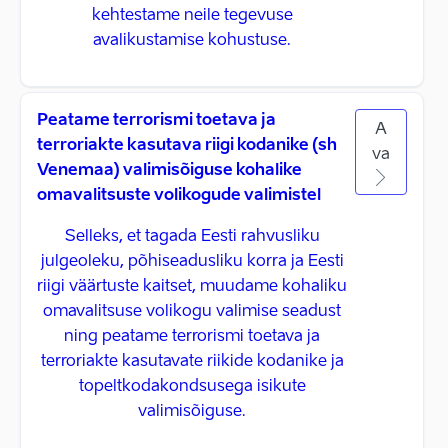
kehtestame neile tegevuse
avalikustamise kohustuse.
Peatame terrorismi toetava ja
A
terroriakte kasutava riigi kodanike (sh
va
Venemaa) valimisõiguse kohalike
omavalitsuste volikogude valimistel
Selleks, et tagada Eesti rahvusliku
julgeoleku, põhiseadusliku korra ja Eesti
riigi väärtuste kaitset, muudame kohaliku
omavalitsuse volikogu valimise seadust
ning peatame terrorismi toetava ja
terroriakte kasutavate riikide kodanike ja
topeltkodakondsusega isikute
valimisõiguse.