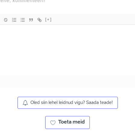
[+]
Oled siin lehel leidnud vigu? Saada teade!
Toeta meid