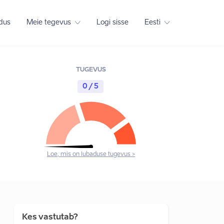
adus
Meie tegevus
Logi sisse
Eesti
TUGEVUS
0 / 5
Loe, mis on lubaduse tugevus >
Kes vastutab?