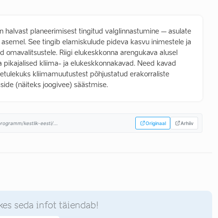
 halvast planeerimisest tingitud valglinnastumine – asulate
 asemel. See tingib elamiskulude pideva kasvu inimestele ja
d omavalitsustele. Riigi elukeskkonna arengukava alusel
pikajalised kliima- ja elukeskkonnakavad. Need kavad
tulekuks kliimamuutustest põhjustatud erakorraliste
side (näiteks joogivee) säästmise.
rogramm/kestlik-eesti/...
Originaal
Arhiiv
kes seda infot täiendab!