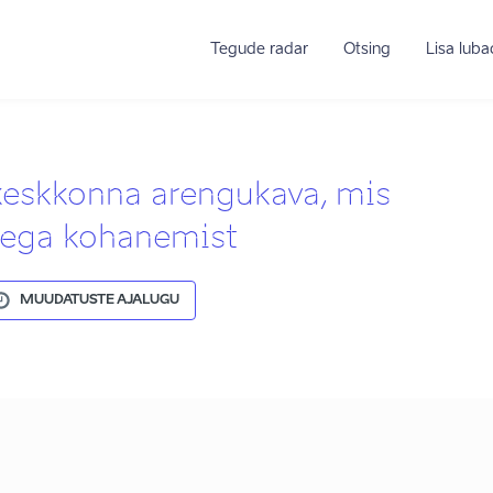
Tegude radar
Otsing
Lisa lub
keskkonna arengukava, mis
tega kohanemist
MUUDATUSTE AJALUGU