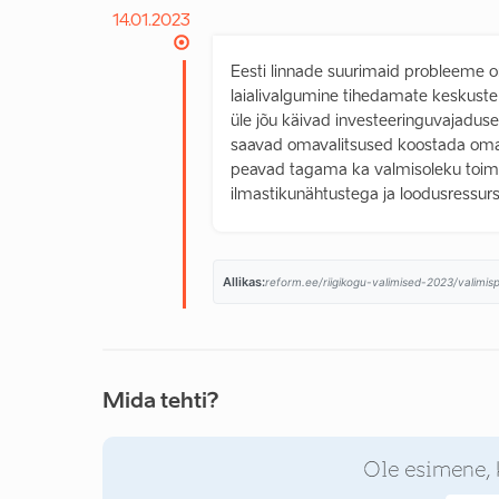
14.01.2023
Eesti linnade suurimaid probleeme on
laialivalgumine tihedamate keskuste
üle jõu käivad investeeringuvajaduse
saavad omavalitsused koostada oma 
peavad tagama ka valmisoleku toime
ilmastikunähtustega ja loodusressurs
Allikas:
reform.ee/riigikogu-valimised-2023/valimisp
Mida tehti?
Ole esimene, 