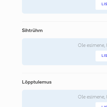
LI
Sihtrühm
Ole esimene, 
LI
Lõpptulemus
Ole esimene, 