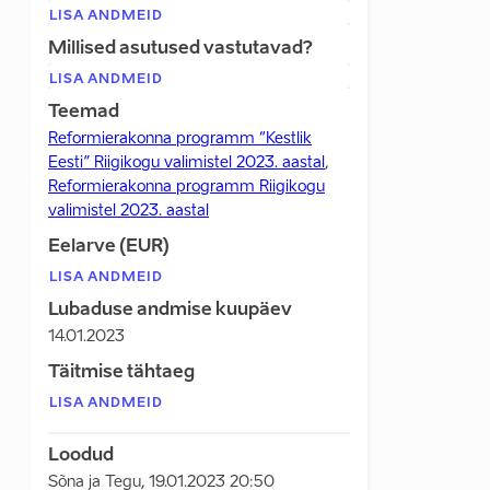
LISA ANDMEID
Millised asutused vastutavad?
LISA ANDMEID
Teemad
Reformierakonna programm “Kestlik
Eesti” Riigikogu valimistel 2023. aastal
,
Reformierakonna programm Riigikogu
valimistel 2023. aastal
Eelarve (EUR)
LISA ANDMEID
Lubaduse andmise kuupäev
14.01.2023
Täitmise tähtaeg
LISA ANDMEID
Loodud
Sõna ja Tegu
,
19.01.2023 20:50