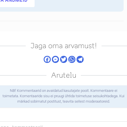
SA ANDMEID
Jaga oma arvamust!
Arutelu
NB! Kommentaarid on avaldatud kasutajate poolt. Kommentaare ei
toimetata. Komentaaride sisu ei pruugi ühtida toimetuse seisukohtadega. Kui
märkad sobimatut postitust, teavita sellest moderaatoreid.