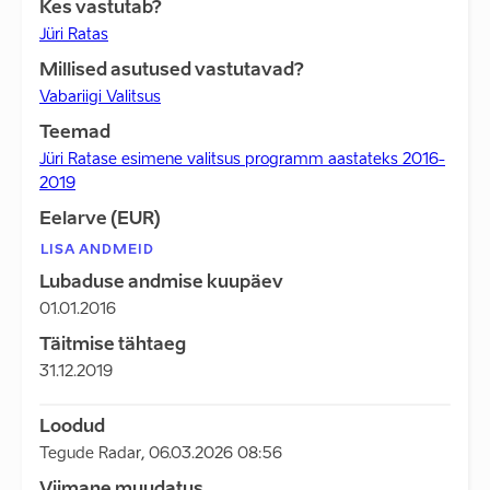
Kes vastutab?
Jüri Ratas
Millised asutused vastutavad?
Vabariigi Valitsus
Teemad
Jüri Ratase esimene valitsus programm aastateks 2016-
2019
Eelarve (EUR)
LISA ANDMEID
Lubaduse andmise kuupäev
01.01.2016
Täitmise tähtaeg
31.12.2019
Loodud
Tegude Radar
,
06.03.2026 08:56