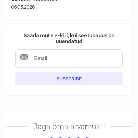
Viimane muudatus
06.03.2026
Saada mulle e-kiri, kui see lubadus on
uuendatud
SUBSCRIBE
Jaga oma arvamust!