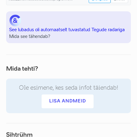
See lubadus oli automaatselt tuvastatud Tegude radariga
Mida see tähendab?
Mida tehti?
Ole esimene, kes seda infot täiendab!
LISA ANDMEID
Sihtrühm