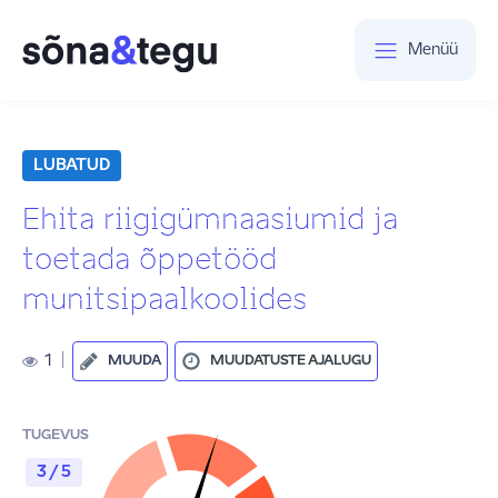
Menüü
LUBATUD
Ehita riigigümnaasiumid ja
toetada õppetööd
munitsipaalkoolides
1
|
MUUDA
MUUDATUSTE AJALUGU
TUGEVUS
3 / 5