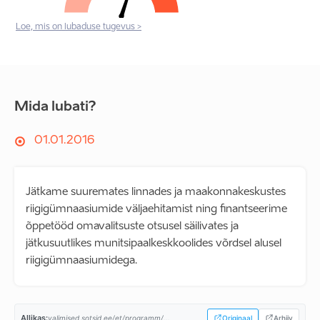
Loe, mis on lubaduse tugevus >
Mida lubati?
01.01.2016
Jätkame suuremates linnades ja maakonnakeskustes
riigigümnaasiumide väljaehitamist ning finantseerime
õppetööd omavalitsuste otsusel säilivates ja
jätkusuutlikes munitsipaalkeskkoolides võrdsel alusel
riigigümnaasiumidega.
Allikas:
valimised.sotsid.ee/et/programm/...
Originaal
Arhiiv