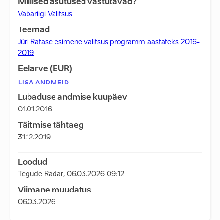
Millised asutused vastutavad?
Vabariigi Valitsus
Teemad
Jüri Ratase esimene valitsus programm aastateks 2016-
2019
Eelarve (EUR)
LISA ANDMEID
Lubaduse andmise kuupäev
01.01.2016
Täitmise tähtaeg
31.12.2019
Loodud
Tegude Radar
,
06.03.2026 09:12
Viimane muudatus
06.03.2026