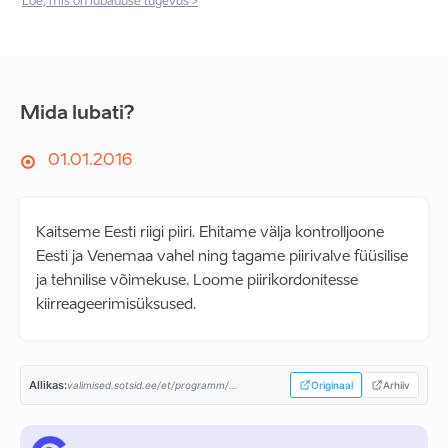
Loe, mis on lubaduse tugevus >
Mida lubati?
01.01.2016
Kaitseme Eesti riigi piiri. Ehitame välja kontrolljoone
Eesti ja Venemaa vahel ning tagame piirivalve füüsilise
ja tehnilise võimekuse. Loome piirikordonitesse
kiirreageerimisüksused.
Allikas:
valimised.sotsid.ee/et/programm/...
Originaal
Arhiiv