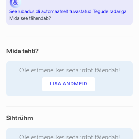
See lubadus oli automaatselt tuvastatud Tegude radariga
Mida see tähendab?
Mida tehti?
Ole esimene, kes seda infot täiendab!
LISA ANDMEID
Sihtrühm
Ole esimene, kes seda infot täiendab!