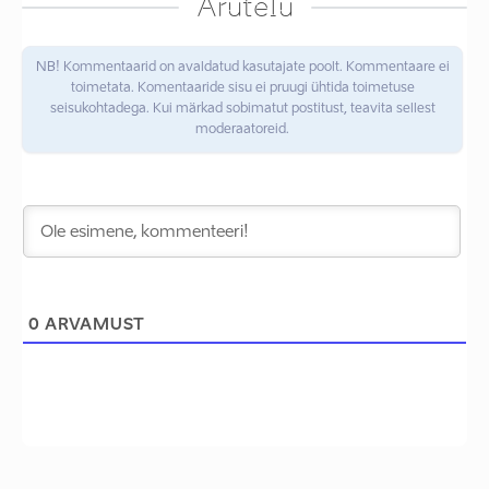
Arutelu
NB! Kommentaarid on avaldatud kasutajate poolt. Kommentaare ei
toimetata. Komentaaride sisu ei pruugi ühtida toimetuse
seisukohtadega. Kui märkad sobimatut postitust, teavita sellest
moderaatoreid.
0
ARVAMUST