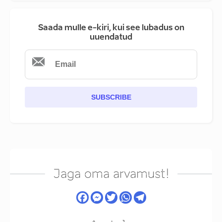
Saada mulle e-kiri, kui see lubadus on
uuendatud
SUBSCRIBE
Jaga oma arvamust!