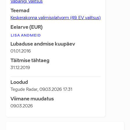
Vabariigi Valitsus
Teemad
Keskerakonna valimisplatvorm (49. EV valitsus)
Eelarve (EUR)
LISA ANDMEID
Lubaduse andmise kuupäev
01.01.2016
Täitmise tähtaeg
31.12.2019
Loodud
Tegude Radar
,
09.03.2026 17:31
Viimane muudatus
09.03.2026