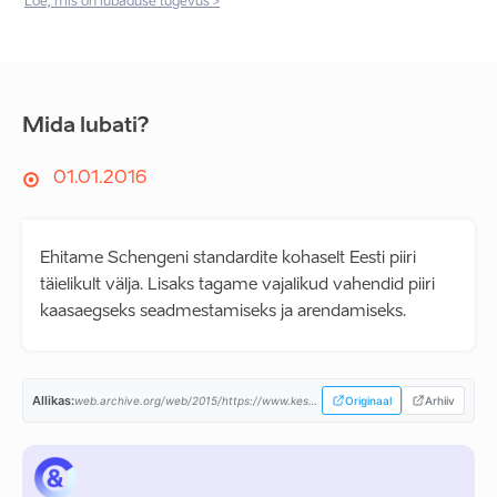
Loe, mis on lubaduse tugevus >
Mida lubati?
01.01.2016
Ehitame Schengeni standardite kohaselt Eesti piiri
täielikult välja. Lisaks tagame vajalikud vahendid piiri
kaasaegseks seadmestamiseks ja arendamiseks.
Allikas:
web.archive.org/web/2015/https://www.keskerakond.ee/...
Originaal
Arhiiv