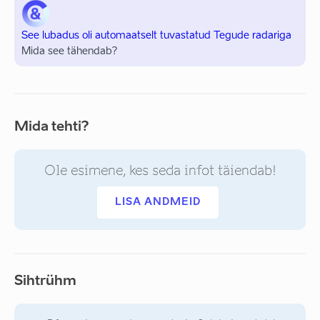
See lubadus oli automaatselt tuvastatud Tegude radariga
Mida see tähendab?
Mida tehti?
Ole esimene, kes seda infot täiendab!
LISA ANDMEID
Sihtrühm