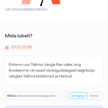
Loe, mis on lubaduse tugevus >
Mida lubati?
01.01.2016
Ehitame uue Tallinna Vangla Rae vallas ning
likvideerime viimased nõukogudeaegsed laagritüüpi
vanglad Tallinna kesklinnast ja Harkust.
Allikas:
valimised.sotsid.ee/et/programm/...
Originaal
Arhiiv