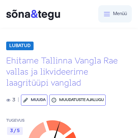
Menüü
LUBATUD
Ehitame Tallinna Vangla Rae
vallas ja likvideerime
laagritüüpi vanglad
3
|
MUUDA
MUUDATUSTE AJALUGU
TUGEVUS
3 / 5