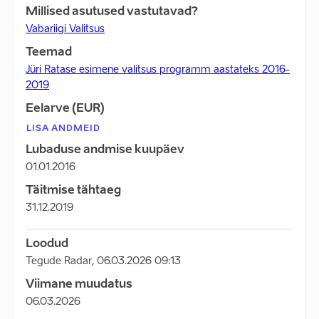
Millised asutused vastutavad?
Vabariigi Valitsus
Teemad
Jüri Ratase esimene valitsus programm aastateks 2016-
2019
Eelarve (EUR)
LISA ANDMEID
Lubaduse andmise kuupäev
01.01.2016
Täitmise tähtaeg
31.12.2019
Loodud
Tegude Radar
,
06.03.2026 09:13
Viimane muudatus
06.03.2026