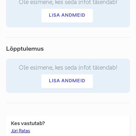
Ole esimene, kes seda infot täiendab!
LISA ANDMEID
Lõpptulemus
Ole esimene, kes seda infot täiendab!
LISA ANDMEID
Kes vastutab?
Jüri Ratas