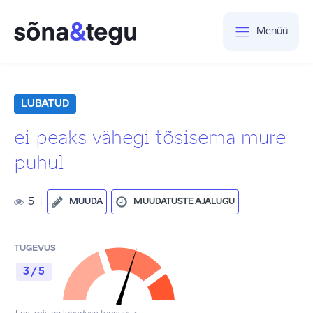
Menüü
LUBATUD
ei peaks vähegi tõsisema mure
puhul
5
|
MUUDA
MUUDATUSTE AJALUGU
TUGEVUS
3 / 5