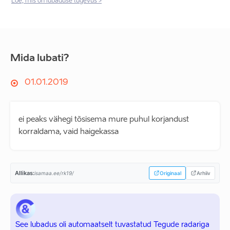
Loe, mis on lubaduse tugevus >
Mida lubati?
01.01.2019
ei peaks vähegi tõsisema mure puhul korjandust
korraldama, vaid haigekassa
Allikas:
isamaa.ee/rk19/
Originaal
Arhiiv
See lubadus oli automaatselt tuvastatud Tegude radariga