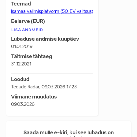
Teemad
Isamaa valimisplatvorm (50. EV valitsus)
Eelarve (EUR)
LISA ANDMEID
Lubaduse andmise kuupäev
01.01.2019
Täitmise tähtaeg
31.12.2021
Loodud
Tegude Radar
,
09.03.2026 17:23
Viimane muudatus
09.03.2026
Saada mulle e-kiri, kui see lubadus on