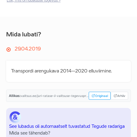
Loe, mis on lubaduse tugevus >
Mida lubati?
29.04.2019
Transpordi arengukava 2014–2020 elluviimine.
Allikas:
valitsus.ee/juri-ratase-ii-valitsuse-tegevusprogramm...
Originaal
Arhiiv
See lubadus oli automaatselt tuvastatud Tegude radariga
Mida see tähendab?