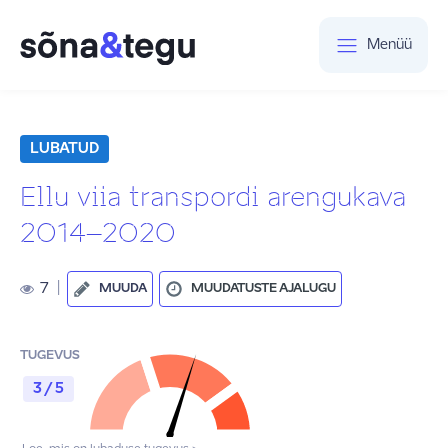
Menüü
LUBATUD
Ellu viia transpordi arengukava
2014–2020
7
|
MUUDA
MUUDATUSTE AJALUGU
TUGEVUS
3 / 5