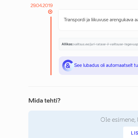
29.04.2019
Transpordi ja liikuvuse arengukava
Allikas:
valitsus.ee/juri-ratase-ii-valitsuse-tegevu
See lubadus oli automaatselt t
Mida tehti?
Ole esimene, 
LI