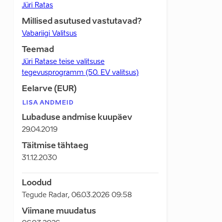
Jüri Ratas
Millised asutused vastutavad?
Vabariigi Valitsus
Teemad
Jüri Ratase teise valitsuse
tegevusprogramm (50. EV valitsus)
Eelarve (EUR)
LISA ANDMEID
Lubaduse andmise kuupäev
29.04.2019
Täitmise tähtaeg
31.12.2030
Loodud
Tegude Radar
,
06.03.2026 09:58
Viimane muudatus