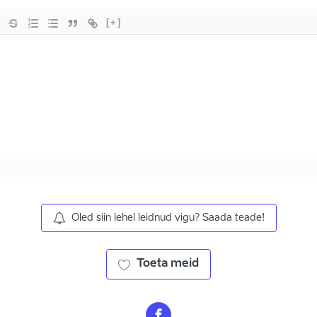
[+]
Oled siin lehel leidnud vigu? Saada teade!
Toeta meid