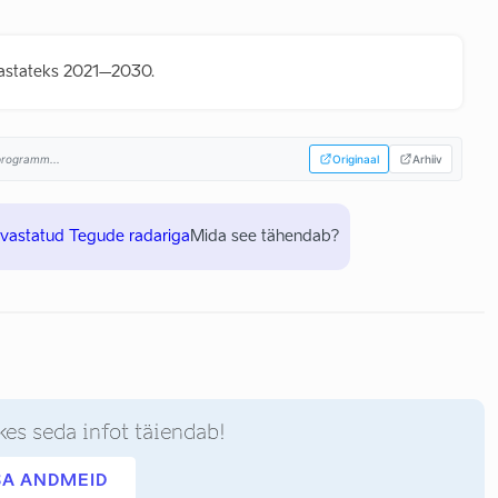
 aastateks 2021–2030.
sprogramm...
Originaal
Arhiiv
uvastatud Tegude radariga
Mida see tähendab?
kes seda infot täiendab!
SA ANDMEID