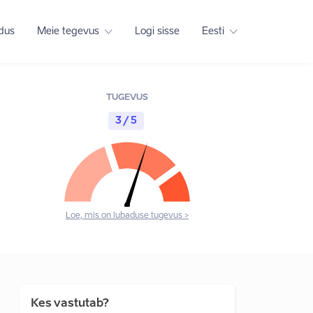
adus
Meie tegevus
Logi sisse
Eesti
TUGEVUS
3 / 5
Loe, mis on lubaduse tugevus >
Kes vastutab?