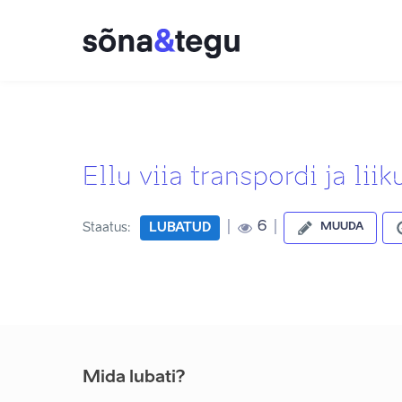
Ellu viia transpordi ja l
|
|
6
Staatus:
LUBATUD
MUUDA
Mida lubati?