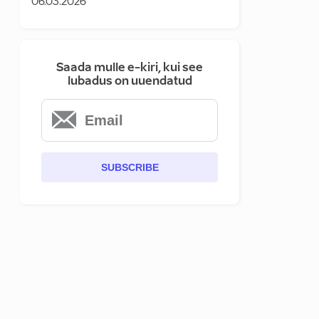
06.03.2026
Saada mulle e-kiri, kui see
lubadus on uuendatud
SUBSCRIBE