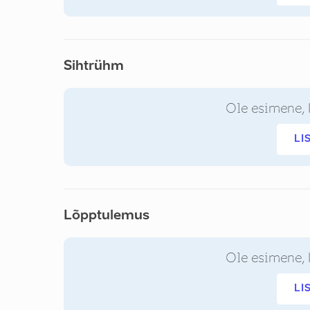
Sihtrühm
Ole esimene, 
LI
Lõpptulemus
Ole esimene, 
LI