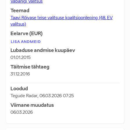
Vabariigi Valitsus
Teemad
Taavi Rõivase teise valitsuse koalitsioonileping (48. EV
valitsus)
Eelarve (EUR)
LISA ANDMEID
Lubaduse andmise kuupäev
01.01.2015
Täitmise tähtaeg
31.12.2016
Loodud
Tegude Radar
,
06.03.2026 07:25
Viimane muudatus
06.03.2026