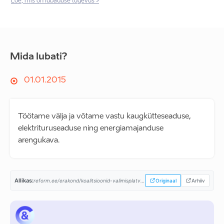
Loe, mis on lubaduse tugevus >
Mida lubati?
01.01.2015
Töötame välja ja võtame vastu kaugkütteseaduse,
elektrituruseaduse ning energiamajanduse
arengukava.
Allikas:
reform.ee/erakond/koalitsioonid-valimisplatvormid/valitsusprogramm-2015-2019/...
Originaal
Arhiiv