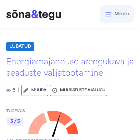
Menüü
LUBATUD
Energiamajanduse arengukava ja
seaduste väljatöötamine
6
|
MUUDA
MUUDATUSTE AJALUGU
TUGEVUS
3 / 5