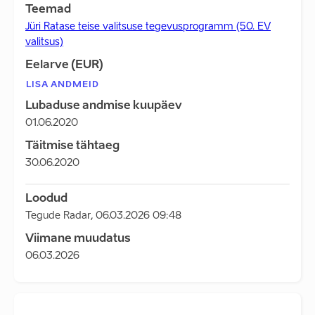
Teemad
Jüri Ratase teise valitsuse tegevusprogramm (50. EV
valitsus)
Eelarve (EUR)
LISA ANDMEID
Lubaduse andmise kuupäev
01.06.2020
Täitmise tähtaeg
30.06.2020
Loodud
Tegude Radar
,
06.03.2026 09:48
Viimane muudatus
06.03.2026