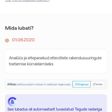
Loe, mis on lubaduse tugevus >
Mida lubati?
01.06.2020
Analüüs ja ettepanekud ettevõtete rakendusuuringute
toetamise korraldamiseks
Allikas:
valitsus.ee/juri-ratase-ii-valitsuse-tegevusprogramm...
Originaal
Arhiiv
See lubadus oli automaatselt tuvastatud Tegude radariga