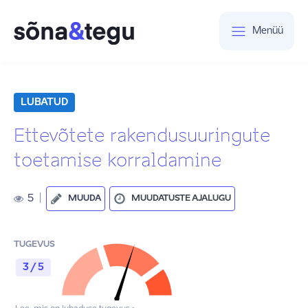
Menüü
LUBATUD
Ettevõtete rakendusuuringute
toetamise korraldamine
5
|
MUUDA
MUUDATUSTE AJALUGU
TUGEVUS
3 / 5