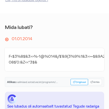
Loe, mis on lubaduse tugevus >
Mida lubati?
01.01.2014
F<$3%8$&3>>%-1@%014&/$'&9(3%9%1&3>>=$&9A2$'$&
08$'0:&Z<<*3$&
Allikas:
valimised.sotsid.ee/et/programm/...
Originaal
Arhiiv
See lubadus oli automaatselt tuvastatud Tegude radariga