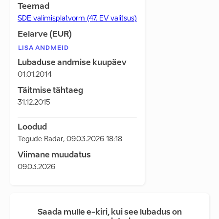
Teemad
SDE valimisplatvorm (47. EV valitsus)
Eelarve (EUR)
LISA ANDMEID
Lubaduse andmise kuupäev
01.01.2014
Täitmise tähtaeg
31.12.2015
Loodud
Tegude Radar
,
09.03.2026 18:18
Viimane muudatus
09.03.2026
Saada mulle e-kiri, kui see lubadus on