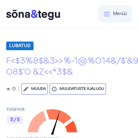
Menüü
LUBATUD
F<$3%8$&3>>%-1@%014&/$'&9(
08$'0:&Z<<*3$&
0
|
MUUDA
MUUDATUSTE AJALUGU
TUGEVUS
3 / 5