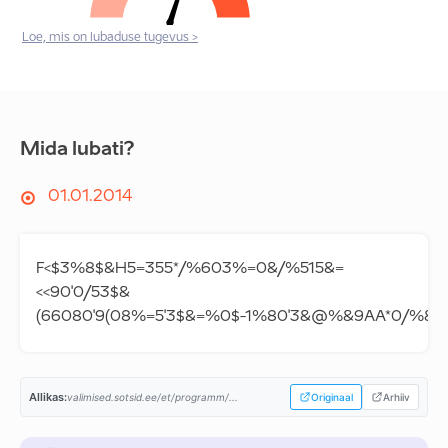
Loe, mis on lubaduse tugevus >
Mida lubati?
01.01.2014
F<$3%8$&H5=355*/%603%=0&/%515&=
<<90'0/53$&
(66080'9(08%=5'3$&=%0$-1%80'3&@%&9AA*0/%&
Allikas:
valimised.sotsid.ee/et/programm/...
Originaal
Arhiiv