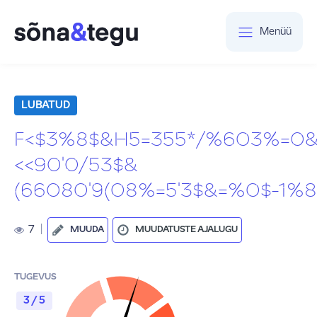
Menüü
LUBATUD
F<$3%8$&H5=355*/%603%=0&
<<90'0/53$&
(66080'9(08%=5'3$&=%0$-1
7
|
MUUDA
MUUDATUSTE AJALUGU
TUGEVUS
3 / 5