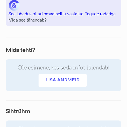
See lubadus oli automaatselt tuvastatud Tegude radariga
Mida see tähendab?
Mida tehti?
Ole esimene, kes seda infot täiendab!
LISA ANDMEID
Sihtrühm