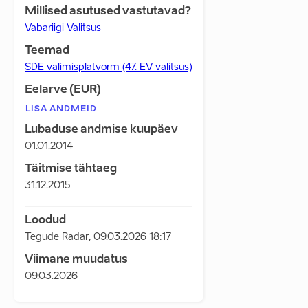
Millised asutused vastutavad?
Vabariigi Valitsus
Teemad
SDE valimisplatvorm (47. EV valitsus)
Eelarve (EUR)
LISA ANDMEID
Lubaduse andmise kuupäev
01.01.2014
Täitmise tähtaeg
31.12.2015
Loodud
Tegude Radar
,
09.03.2026 18:17
Viimane muudatus
09.03.2026