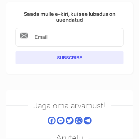
Saada mulle e-kiri, kui see lubadus on
uuendatud
SUBSCRIBE
Jaga oma arvamust!
Arutelu