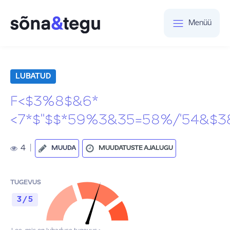
Menüü
LUBATUD
F<$3%8$&6*
<7*$''$$*59%3&35=58%/'54&
4
|
MUUDA
MUUDATUSTE AJALUGU
TUGEVUS
3 / 5