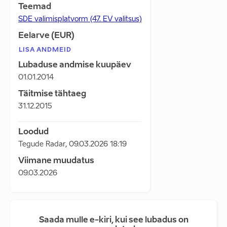
Teemad
SDE valimisplatvorm (47. EV valitsus)
Eelarve (EUR)
LISA ANDMEID
Lubaduse andmise kuupäev
01.01.2014
Täitmise tähtaeg
31.12.2015
Loodud
Tegude Radar
,
09.03.2026 18:19
Viimane muudatus
09.03.2026
Saada mulle e-kiri, kui see lubadus on