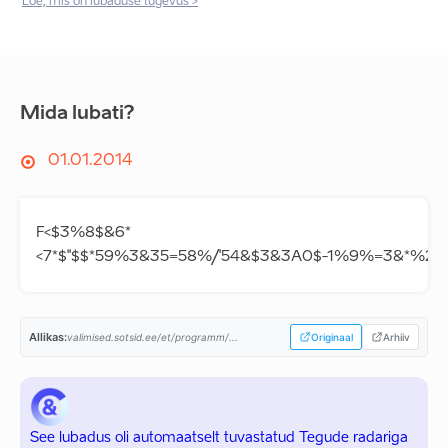
Loe, mis on lubaduse tugevus >
Mida lubati?
01.01.2014
F<$3%8$&6*
<7*$''$$*59%3&35=58%/'54&$3&3A0$-1%9%=3&*%2
Allikas:
valimised.sotsid.ee/et/programm/...
Originaal
Arhiiv
See lubadus oli automaatselt tuvastatud Tegude radariga