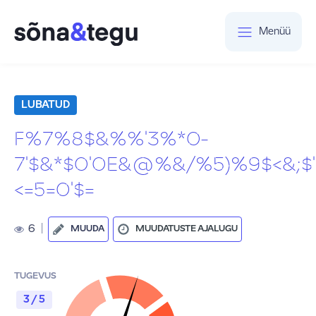
Menüü
LUBATUD
F%7%8$&%%'3%*0-
7'$&*$0'0E&@%&/%5)%9$<&;$'
<=5=0'$=
6
|
MUUDA
MUUDATUSTE AJALUGU
TUGEVUS
3 / 5