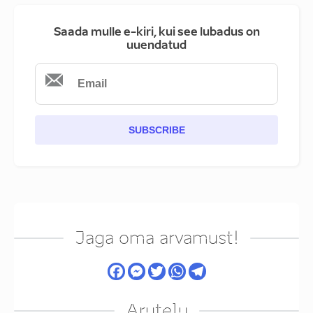
Saada mulle e-kiri, kui see lubadus on
uuendatud
SUBSCRIBE
Jaga oma arvamust!
Arutelu