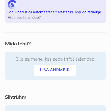
See lubadus oli automaatselt tuvastatud Tegude radariga
Mida see tähendab?
Mida tehti?
Ole esimene, kes seda infot täiendab!
LISA ANDMEID
Sihtrühm