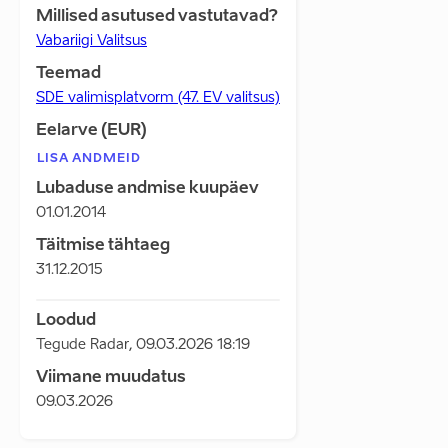
Millised asutused vastutavad?
Vabariigi Valitsus
Teemad
SDE valimisplatvorm (47. EV valitsus)
Eelarve (EUR)
LISA ANDMEID
Lubaduse andmise kuupäev
01.01.2014
Täitmise tähtaeg
31.12.2015
Loodud
Tegude Radar
,
09.03.2026 18:19
Viimane muudatus
09.03.2026