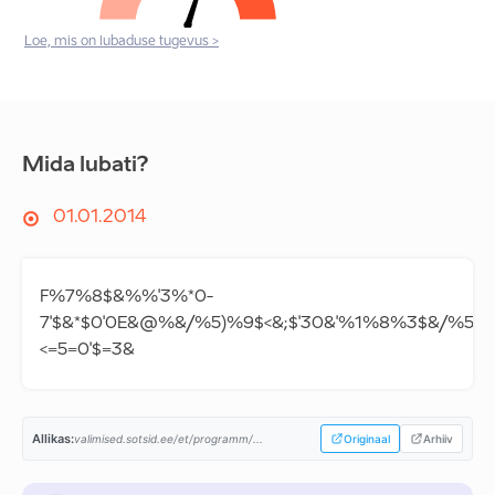
Loe, mis on lubaduse tugevus >
Mida lubati?
01.01.2014
F%7%8$&%%'3%*0-
7'$&*$0'0E&@%&/%5)%9$<&;$'30&'%1%8%3$&/%5154&
<=5=0'$=3&
Allikas:
valimised.sotsid.ee/et/programm/...
Originaal
Arhiiv