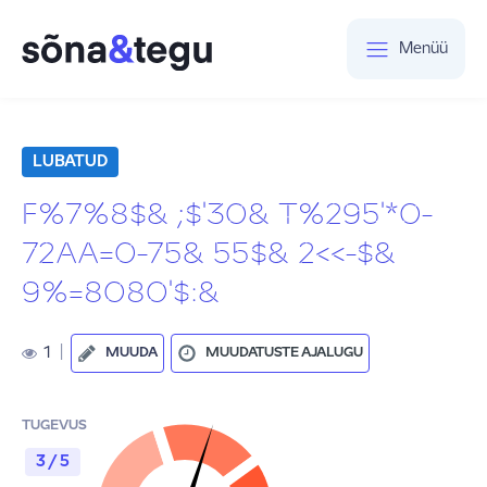
Menüü
LUBATUD
F%7%8$& ;$'30& T%295'*0-
72AA=0-75& 55$& 2<<-$&
9%=8080'$:&
1
|
MUUDA
MUUDATUSTE AJALUGU
TUGEVUS
3 / 5