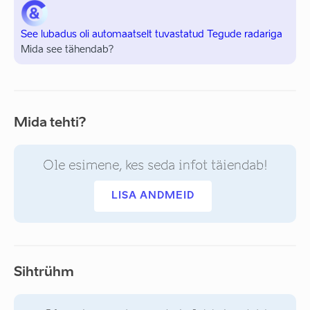
See lubadus oli automaatselt tuvastatud Tegude radariga
Mida see tähendab?
Mida tehti?
Ole esimene, kes seda infot täiendab!
LISA ANDMEID
Sihtrühm