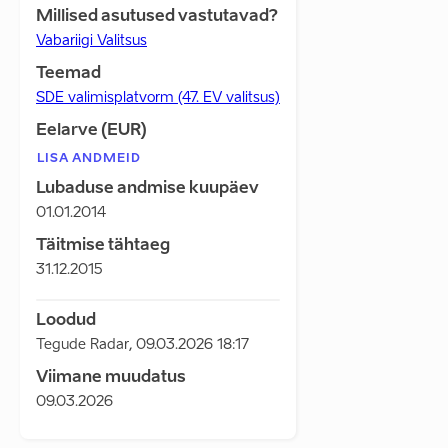
Millised asutused vastutavad?
Vabariigi Valitsus
Teemad
SDE valimisplatvorm (47. EV valitsus)
Eelarve (EUR)
LISA ANDMEID
Lubaduse andmise kuupäev
01.01.2014
Täitmise tähtaeg
31.12.2015
Loodud
Tegude Radar
,
09.03.2026 18:17
Viimane muudatus
09.03.2026