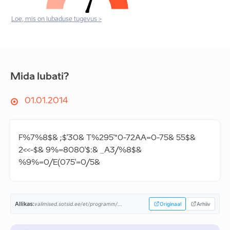
Loe, mis on lubaduse tugevus >
Mida lubati?
01.01.2014
F%7%8$& ;$'30& T%295'*0-72AA=0-75& 55$&
2<<-$& 9%=8080'$:& _A3/%8$&
%9%=0/E(075'=0/5&
Allikas:
valimised.sotsid.ee/et/programm/...
Originaal
Arhiiv