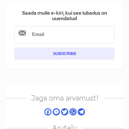
Saada mulle e-kiri, kui see lubadus on
uuendatud
SUBSCRIBE
Jaga oma arvamust!
Arutelu