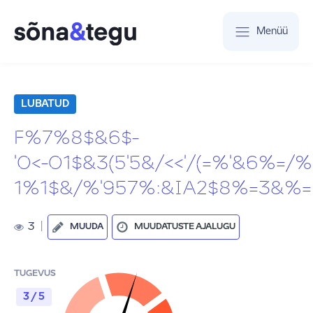
Menüü
LUBATUD
F%7%8$&6$-
'0<-01$&3(5'5&/<<'/(=%'&6%=
1%1$&/%'957%:&IA2$8%=3&%
3
|
MUUDA
MUUDATUSTE AJALUGU
TUGEVUS
3 / 5