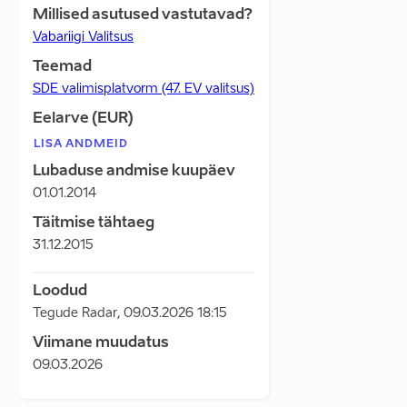
Millised asutused vastutavad?
Vabariigi Valitsus
Teemad
SDE valimisplatvorm (47. EV valitsus)
Eelarve (EUR)
LISA ANDMEID
Lubaduse andmise kuupäev
01.01.2014
Täitmise tähtaeg
31.12.2015
Loodud
Tegude Radar
,
09.03.2026 18:15
Viimane muudatus
09.03.2026