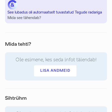
See lubadus oli automaatselt tuvastatud Tegude radariga
Mida see tähendab?
Mida tehti?
Ole esimene, kes seda infot täiendab!
LISA ANDMEID
Sihtrühm