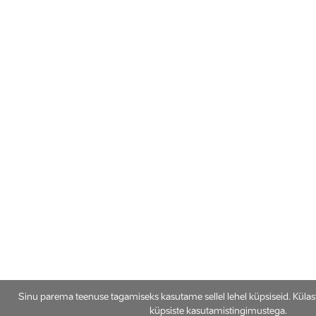
Sinu parema teenuse tagamiseks kasutame sellel lehel küpsiseid. Küla
küpsiste kasutamistingimustega.