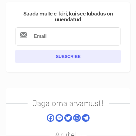
Saada mulle e-kiri, kui see lubadus on
uuendatud
SUBSCRIBE
Jaga oma arvamust!
Arutelu