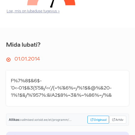
Loe, mis on lubaduse tugevus >
Mida lubati?
01.01.2014
F%7%8$&6$-
'0<-01$&3(5'5&/<<'/(=%'&6%=/%1$&@%&20-
1%1$&/%'957%:&IA2$8%=3&%=%86%=/%&
Allikas:
valimised.sotsid.ee/et/programm/...
Originaal
Arhiiv