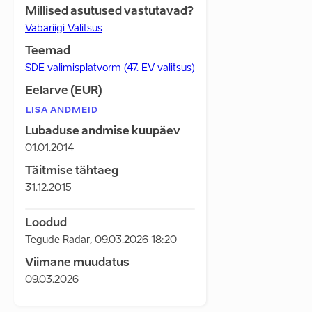
Millised asutused vastutavad?
Vabariigi Valitsus
Teemad
SDE valimisplatvorm (47. EV valitsus)
Eelarve (EUR)
LISA ANDMEID
Lubaduse andmise kuupäev
01.01.2014
Täitmise tähtaeg
31.12.2015
Loodud
Tegude Radar
,
09.03.2026 18:20
Viimane muudatus
09.03.2026