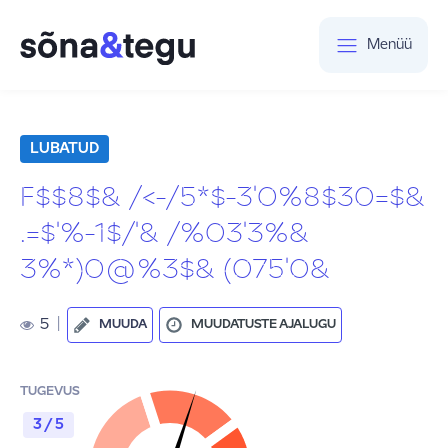
Menüü
LUBATUD
F$$8$& /<-/5*$-3'0%8$30=$&
.=$'%-1$/'& /%03'3%&
3%*)0@%3$& (075'0&
5
|
MUUDA
MUUDATUSTE AJALUGU
TUGEVUS
3 / 5