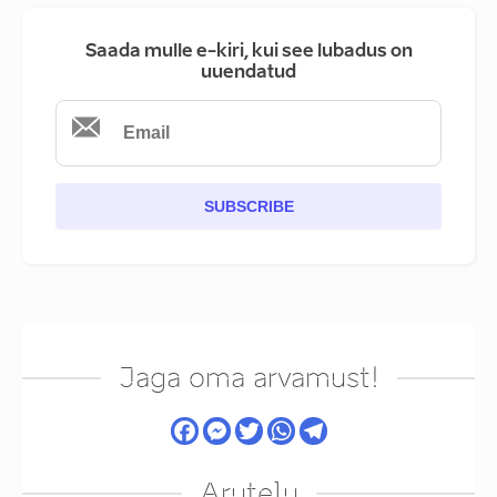
Saada mulle e-kiri, kui see lubadus on
uuendatud
SUBSCRIBE
Jaga oma arvamust!
Arutelu