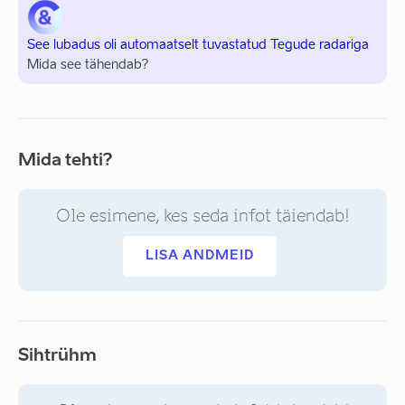
See lubadus oli automaatselt tuvastatud Tegude radariga
Mida see tähendab?
Mida tehti?
Ole esimene, kes seda infot täiendab!
LISA ANDMEID
Sihtrühm