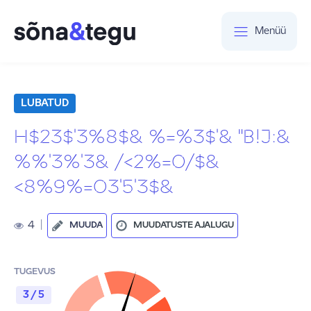
Menüü
LUBATUD
H$23$'3%8$& %=%3$'& "B!J:&
%%'3%'3& /<2%=0/$&
<8%9%=03'5'3$&
4
|
MUUDA
MUUDATUSTE AJALUGU
TUGEVUS
3 / 5