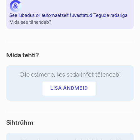
See lubadus oli automaatselt tuvastatud Tegude radariga
Mida see tähendab?
Mida tehti?
Ole esimene, kes seda infot täiendab!
LISA ANDMEID
Sihtrühm