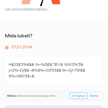
Loe, mis on lubaduse tugevus >
Mida lubati?
01.01.2014
H$23$'3%8$& %=%3$'& "B!J:& %%'3%'3&
/<2%=0/$& <8%9%=03'5'3$& 9<=0/<751$&
9%=080'3$=&
Allikas:
valimised.sotsid.ee/et/programm/...
Originaal
Arhiiv