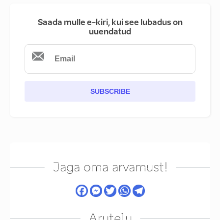
Saada mulle e-kiri, kui see lubadus on
uuendatud
SUBSCRIBE
Jaga oma arvamust!
Arutelu