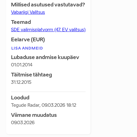
Millised asutused vastutavad?
Vabariigi Valitsus
Teemad
SDE valimisplatvorm (47. EV valitsus)
Eelarve (EUR)
LISA ANDMEID
Lubaduse andmise kuupäev
01.01.2014
Täitmise tähtaeg
31.12.2015
Loodud
Tegude Radar
,
09.03.2026 18:12
Viimane muudatus
09.03.2026