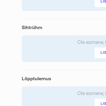
LI
Sihtrühm
Ole esimene, 
LI
Lõpptulemus
Ole esimene, 
LI