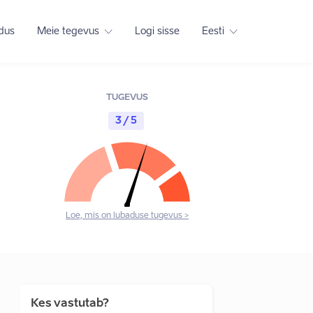
adus
Meie tegevus
Logi sisse
Eesti
TUGEVUS
3 / 5
Loe, mis on lubaduse tugevus >
Kes vastutab?