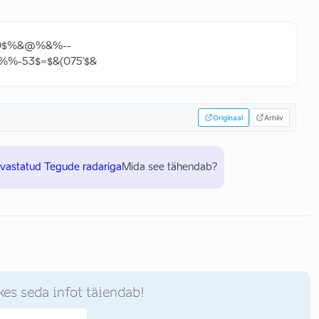
<-0$%&@%&%--
%%-53$=$&(075'$&
Originaal
Arhiiv
uvastatud Tegude radariga
Mida see tähendab?
kes seda infot täiendab!