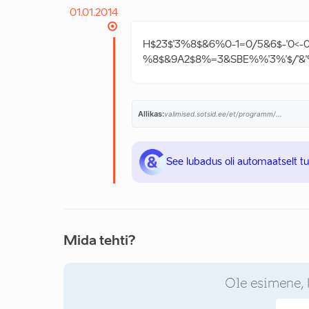
01.01.2014
H$23$'3%8$&6%0-1=0/5&6$-'0
%8$&9A2$8%=3&SBE%%'3%'$/'&'
Allikas:
valimised.sotsid.ee/et/programm/...
See lubadus oli automaatselt t
Mida tehti?
Ole esimene, 