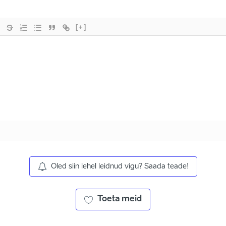
[+]
Oled siin lehel leidnud vigu? Saada teade!
Toeta meid