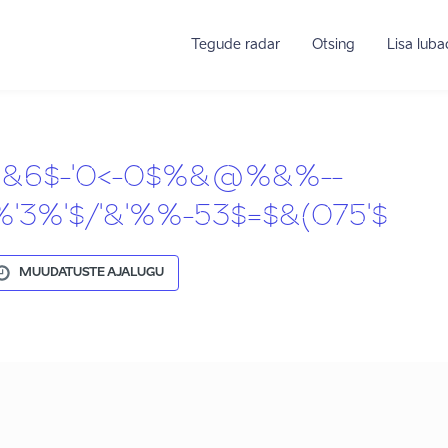
Tegude radar
Otsing
Lisa lub
5&6$-'0<-0$%&@%&%--
%'$/'&'%%-53$=$&(075'$
MUUDATUSTE AJALUGU