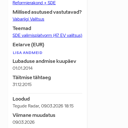
Reformierakond + SDE
Millised asutused vastutavad?
Vabariigi Valitsus
Teemad
SDE valimisplatvorm (47. EV valitsus)
Eelarve (EUR)
LISA ANDMEID
Lubaduse andmise kuupäev
01.01.2014
Täitmise tähtaeg
31.12.2015
Loodud
Tegude Radar
,
09.03.2026 18:15
Viimane muudatus
09.03.2026