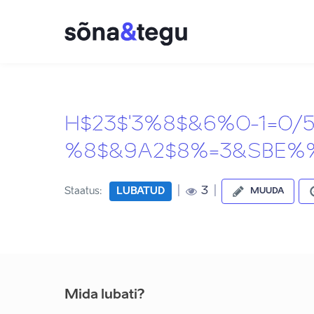
H$23$'3%8$&6%0-1=0/
%8$&9A2$8%=3&SBE%%'3
|
|
3
Staatus:
LUBATUD
MUUDA
Mida lubati?