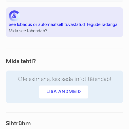
See lubadus oli automaatselt tuvastatud Tegude radariga
Mida see tähendab?
Mida tehti?
Ole esimene, kes seda infot täiendab!
LISA ANDMEID
Sihtrühm