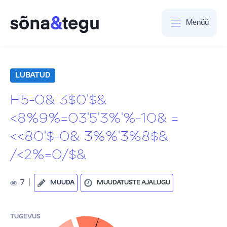
Menüü
LUBATUD
H5-0& 3$0'$&
<8%9%=03'5'3%'%-10& =
<<80'$-0& 3%%'3%8$&
/<2%=0/$&
7
|
MUUDA
MUUDATUSTE AJALUGU
TUGEVUS