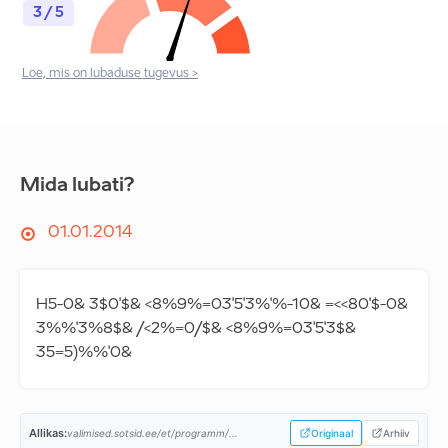
3 / 5
Loe, mis on lubaduse tugevus >
Mida lubati?
01.01.2014
H5-0& 3$0'$& <8%9%=03'5'3%'%-10& =<<80'$-0&
3%%'3%8$& /<2%=0/$& <8%9%=03'5'3$&
35=5)%%'0&
Allikas:
valimised.sotsid.ee/et/programm/...
Originaal
Arhiiv