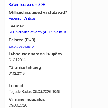
Reformierakond + SDE
Millised asutused vastutavad?
Vabariigi Valitsus
Teemad
SDE valimisplatvorm (47. EV valitsus)
Eelarve (EUR)
LISA ANDMEID
Lubaduse andmise kuupäev
01.01.2014
Täitmise tähtaeg
31.12.2015
Loodud
Tegude Radar
,
09.03.2026 18:19
Viimane muudatus
09.03.2026