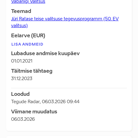
Vabariigi Valitsus
Teemad
Jüri Ratase teise valitsuse tegevusprogramm (50. EV
valitsus)
Eelarve (EUR)
LISA ANDMEID
Lubaduse andmise kuupäev
01.01.2021
Täitmise tähtaeg
31.12.2023
Loodud
Tegude Radar
,
06.03.2026 09:44
Viimane muudatus
06.03.2026