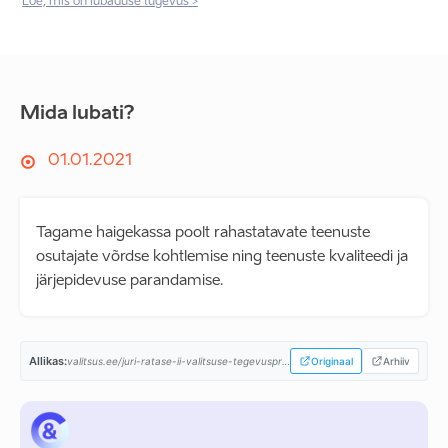
Loe, mis on lubaduse tugevus >
Mida lubati?
01.01.2021
Tagame haigekassa poolt rahastatavate teenuste
osutajate võrdse kohtlemise ning teenuste kvaliteedi ja
järjepidevuse parandamise.
Allikas:
valitsus.ee/juri-ratase-ii-valitsuse-tegevusprogramm...
Originaal
Arhiiv