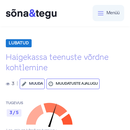
Menüü
LUBATUD
Haigekassa teenuste võrdne
kohtlemine
3
|
MUUDA
MUUDATUSTE AJALUGU
TUGEVUS
3 / 5