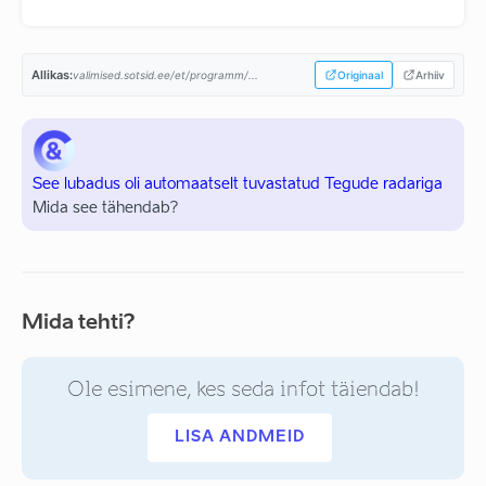
Allikas:
valimised.sotsid.ee/et/programm/...
Originaal
Arhiiv
See lubadus oli automaatselt tuvastatud Tegude radariga
Mida see tähendab?
Mida tehti?
Ole esimene, kes seda infot täiendab!
LISA ANDMEID