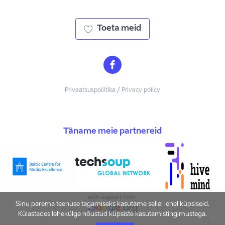
Toeta meid
Privaatsuspoliitika / Privacy policy
Täname meie partnereid
Sinu parema teenuse tagamiseks kasutame sellel lehel küpsiseid.
Külastades lehekülge nõustud küpsiste kasutamistingimustega.