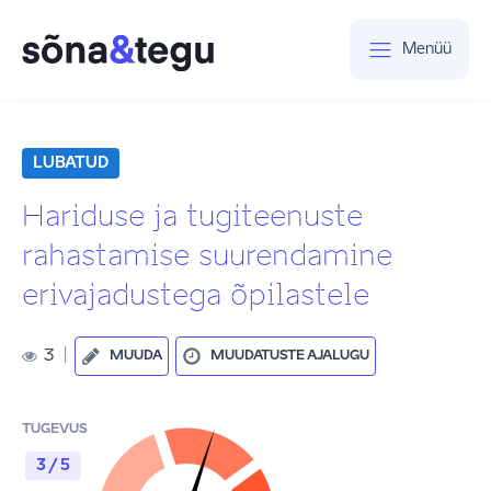
Menüü
LUBATUD
Hariduse ja tugiteenuste
rahastamise suurendamine
erivajadustega õpilastele
3
|
MUUDA
MUUDATUSTE AJALUGU
TUGEVUS
3 / 5