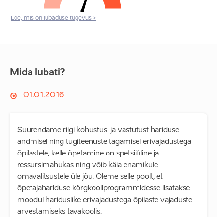
Loe, mis on lubaduse tugevus >
Mida lubati?
01.01.2016
Suurendame riigi kohustusi ja vastutust hariduse
andmisel ning tugiteenuste tagamisel erivajadustega
õpilastele, kelle õpetamine on spetsiifiline ja
ressursimahukas ning võib käia enamikule
omavalitsustele üle jõu. Oleme selle poolt, et
õpetajahariduse kõrgkooliprogrammidesse lisatakse
moodul hariduslike erivajadustega õpilaste vajaduste
arvestamiseks tavakoolis.