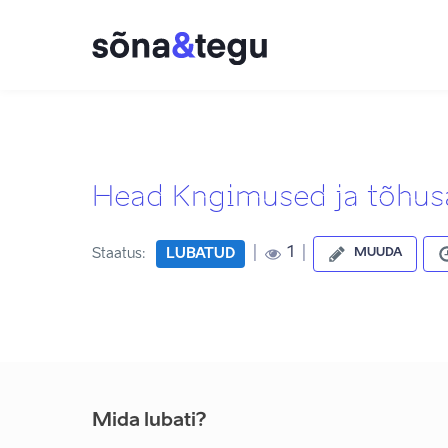
Head Kngimused ja tõhus
|
|
1
Staatus:
LUBATUD
MUUDA
Mida lubati?