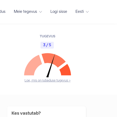
adus
Meie tegevus
Logi sisse
Eesti
TUGEVUS
3 / 5
Loe, mis on lubaduse tugevus >
Kes vastutab?