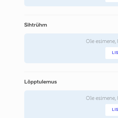
Sihtrühm
Ole esimene, 
LI
Lõpptulemus
Ole esimene, 
LI