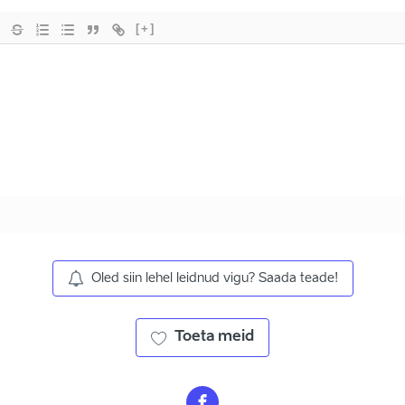
[+]
Oled siin lehel leidnud vigu? Saada teade!
Toeta meid