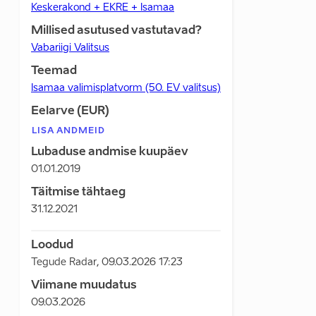
Keskerakond + EKRE + Isamaa
Millised asutused vastutavad?
Vabariigi Valitsus
Teemad
Isamaa valimisplatvorm (50. EV valitsus)
Eelarve (EUR)
LISA ANDMEID
Lubaduse andmise kuupäev
01.01.2019
Täitmise tähtaeg
31.12.2021
Loodud
Tegude Radar
,
09.03.2026 17:23
Viimane muudatus
09.03.2026