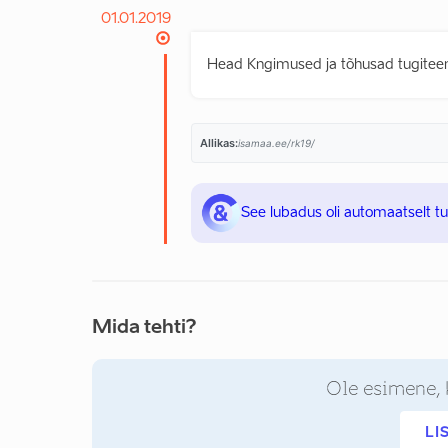
01.01.2019
Head Kngimused ja tõhusad tugiteen
Allikas:
isamaa.ee/rk19/
See lubadus oli automaatselt t
Mida tehti?
Ole esimene, 
LI