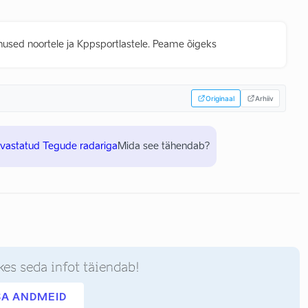
used noortele ja Kppsportlastele. Peame õigeks
Originaal
Arhiiv
uvastatud Tegude radariga
Mida see tähendab?
kes seda infot täiendab!
SA ANDMEID