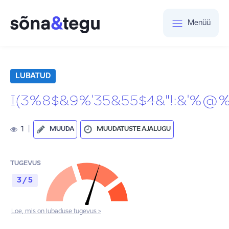
Menüü
LUBATUD
I(3%8$&9%'35&55$4&"!:&'%@
1
|
MUUDA
MUUDATUSTE AJALUGU
TUGEVUS
3 / 5
Loe, mis on lubaduse tugevus >