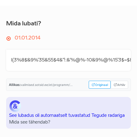
Mida lubati?
01.01.2014
I(3%8$&9%'35&55$4&"!:&'%@%-10&9%@%15'3$=$&9%
Allikas:
valimised.sotsid.ee/et/programm/...
Originaal
Arhiiv
See lubadus oli automaatselt tuvastatud Tegude radariga
Mida see tähendab?