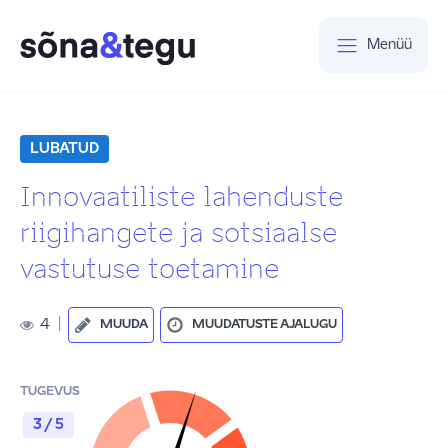
Menüü
LUBATUD
Innovaatiliste lahenduste
riigihangete ja sotsiaalse
vastutuse toetamine
4
|
MUUDA
MUUDATUSTE AJALUGU
TUGEVUS
3 / 5