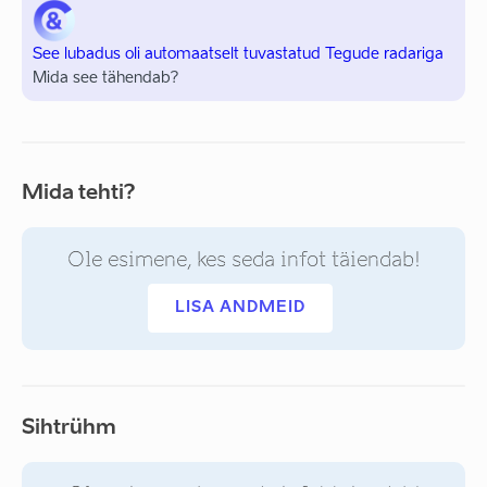
See lubadus oli automaatselt tuvastatud Tegude radariga
Mida see tähendab?
Mida tehti?
Ole esimene, kes seda infot täiendab!
LISA ANDMEID
Sihtrühm