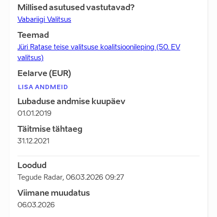
Millised asutused vastutavad?
Vabariigi Valitsus
Teemad
Jüri Ratase teise valitsuse koalitsioonileping (50. EV
valitsus)
Eelarve (EUR)
LISA ANDMEID
Lubaduse andmise kuupäev
01.01.2019
Täitmise tähtaeg
31.12.2021
Loodud
Tegude Radar
,
06.03.2026 09:27
Viimane muudatus
06.03.2026