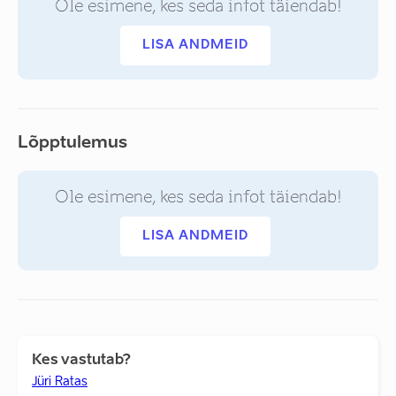
Ole esimene, kes seda infot täiendab!
LISA ANDMEID
Lõpptulemus
Ole esimene, kes seda infot täiendab!
LISA ANDMEID
Kes vastutab?
Jüri Ratas