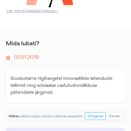
Loe, mis on lubaduse tugevus >
Mida lubati?
01.01.2019
Soodustame riigihangetel innovaatiliste lahenduste
tellimist ning sotsiaalse vastutustundlikkuse
põhimõtete järgimist.
Allikas:
valitsus.ee/juri-ratase-ii-valitsuse-aluspohimotted-aastaiks-2019-2023...
Originaal
Arhiiv