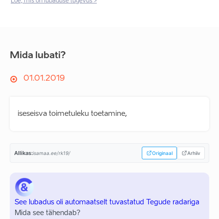
Loe, mis on lubaduse tugevus >
Mida lubati?
01.01.2019
iseseisva toimetuleku toetamine,
Allikas:
isamaa.ee/rk19/
Originaal
Arhiiv
See lubadus oli automaatselt tuvastatud Tegude radariga
Mida see tähendab?