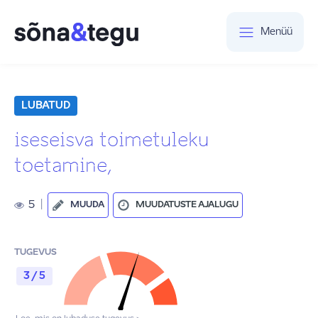
Menüü
LUBATUD
iseseisva toimetuleku
toetamine,
5
|
MUUDA
MUUDATUSTE AJALUGU
TUGEVUS
3 / 5