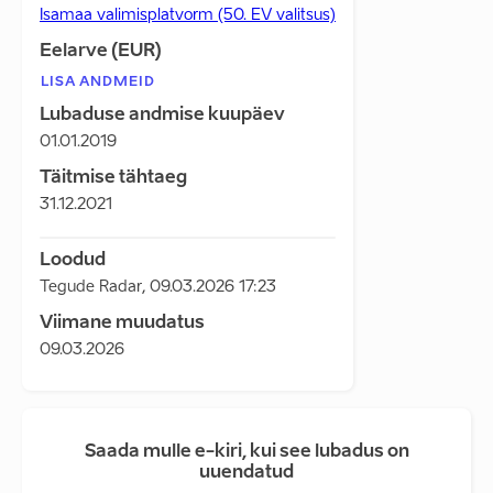
Isamaa valimisplatvorm (50. EV valitsus)
Eelarve (EUR)
LISA ANDMEID
Lubaduse andmise kuupäev
01.01.2019
Täitmise tähtaeg
31.12.2021
Loodud
Tegude Radar
,
09.03.2026 17:23
Viimane muudatus
09.03.2026
Saada mulle e-kiri, kui see lubadus on
uuendatud