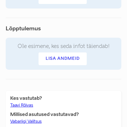
Lõpptulemus
Ole esimene, kes seda infot täiendab!
LISA ANDMEID
Kes vastutab?
Taavi Rõivas
Millised asutused vastutavad?
Vabariigi Valitsus