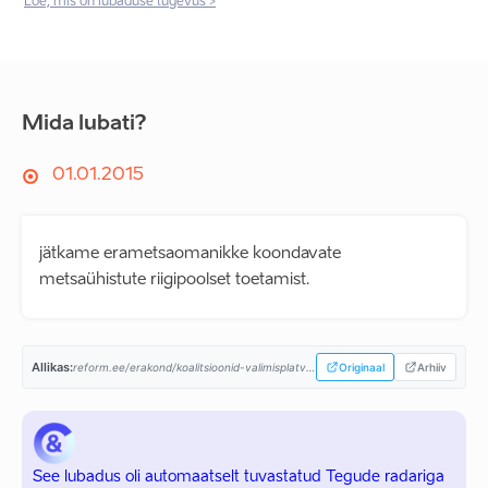
Loe, mis on lubaduse tugevus >
Mida lubati?
01.01.2015
jätkame erametsaomanikke koondavate
metsaühistute riigipoolset toetamist.
Allikas:
reform.ee/erakond/koalitsioonid-valimisplatvormid/valitsusprogramm-2015-2019/...
Originaal
Arhiiv
See lubadus oli automaatselt tuvastatud Tegude radariga