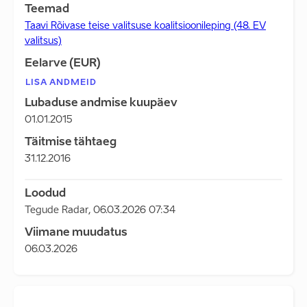
Teemad
Taavi Rõivase teise valitsuse koalitsioonileping (48. EV
valitsus)
Eelarve (EUR)
LISA ANDMEID
Lubaduse andmise kuupäev
01.01.2015
Täitmise tähtaeg
31.12.2016
Loodud
Tegude Radar
,
06.03.2026 07:34
Viimane muudatus
06.03.2026