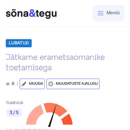
Menüü
LUBATUD
Jätkame erametsaomanike
toetamisega
8
|
MUUDA
MUUDATUSTE AJALUGU
TUGEVUS
3 / 5