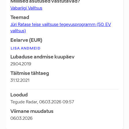
Millised asutused vastutavad?
Vabariigi Valitsus
Teemad
Jüri Ratase teise valitsuse tegevusprogramm (50. EV
valitsus)
Eelarve (EUR)
LISA ANDMEID
Lubaduse andmise kuupäev
29.04.2019
Täitmise tähtaeg
31.12.2021
Loodud
Tegude Radar
,
06.03.2026 09:57
Viimane muudatus
06.03.2026