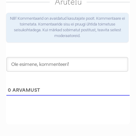
Arutelu
NB! Kommentaarid on avaldatud kasutajate poolt. Kommentaare ei
toimetata. Komentaaride sisu ei pruugi ühtida toimetuse
seisukohtadega. Kui märkad sobimatut postitust, teavita sellest
moderaatoreid.
0
ARVAMUST