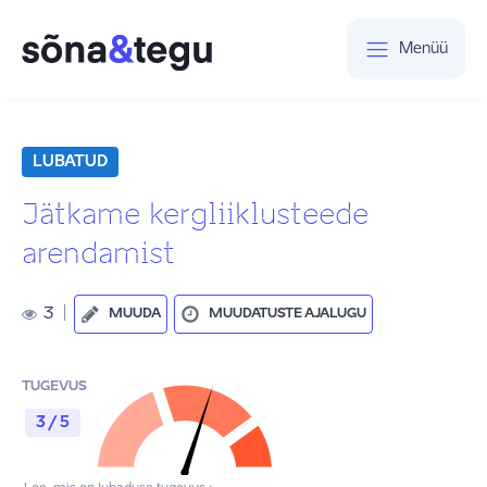
Menüü
LUBATUD
Jätkame kergliiklusteede
arendamist
3
|
MUUDA
MUUDATUSTE AJALUGU
TUGEVUS
3 / 5