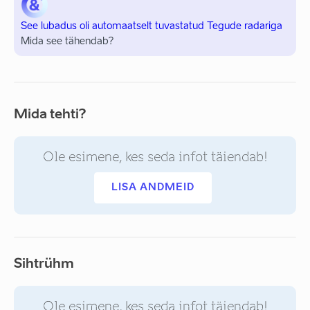
See lubadus oli automaatselt tuvastatud Tegude radariga
Mida see tähendab?
Mida tehti?
Ole esimene, kes seda infot täiendab!
LISA ANDMEID
Sihtrühm
Ole esimene, kes seda infot täiendab!