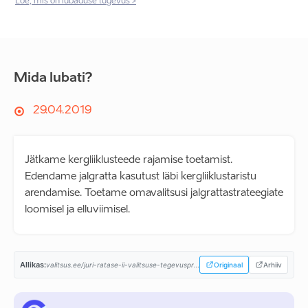
Loe, mis on lubaduse tugevus >
Mida lubati?
29.04.2019
Jätkame kergliiklusteede rajamise toetamist.
Edendame jalgratta kasutust läbi kergliiklustaristu
arendamise. Toetame omavalitsusi jalgrattastrateegiate
loomisel ja elluviimisel.
Allikas:
valitsus.ee/juri-ratase-ii-valitsuse-tegevusprogramm...
Originaal
Arhiiv