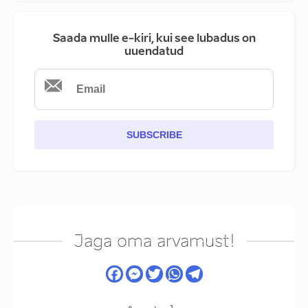
Saada mulle e-kiri, kui see lubadus on
uuendatud
SUBSCRIBE
Jaga oma arvamust!