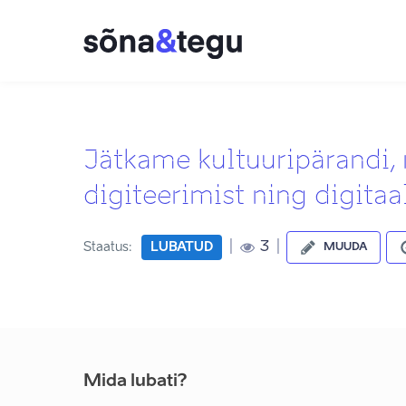
Jätkame kultuuripärandi,
digiteerimist ning digita
|
|
3
Staatus:
LUBATUD
MUUDA
Mida lubati?