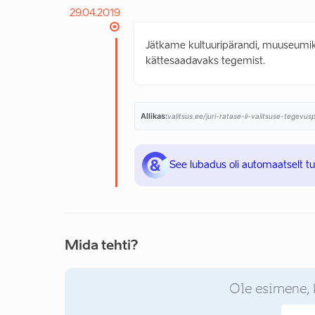
29.04.2019
Jätkame kultuuripärandi, muuseumikog
kättesaadavaks tegemist.
Allikas:
valitsus.ee/juri-ratase-ii-valitsuse-tegevu
See lubadus oli automaatselt t
Mida tehti?
Ole esimene, 