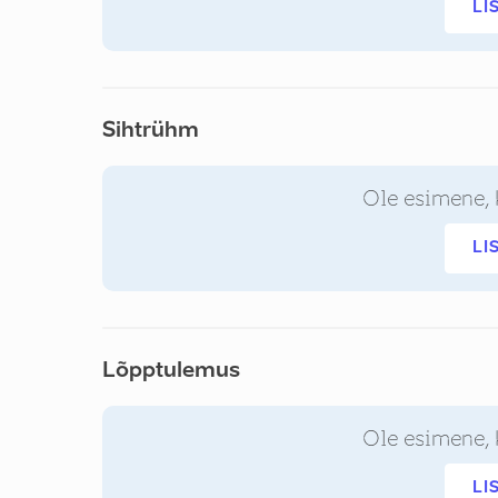
LI
Sihtrühm
Ole esimene, 
LI
Lõpptulemus
Ole esimene, 
LI