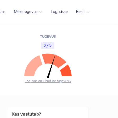
adus
Meie tegevus
Logi sisse
Eesti
TUGEVUS
3 / 5
Loe, mis on lubaduse tugevus >
Kes vastutab?