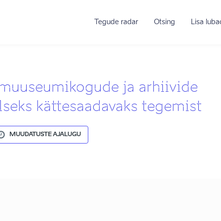
Tegude radar
Otsing
Lisa lub
 muuseumikogude ja arhiivide
alseks kättesaadavaks tegemist
MUUDATUSTE AJALUGU