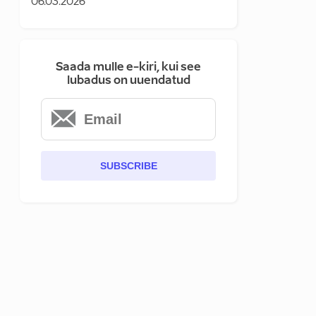
06.03.2026
Saada mulle e-kiri, kui see
lubadus on uuendatud
SUBSCRIBE