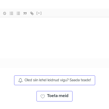
[+]
Oled siin lehel leidnud vigu? Saada teade!
Toeta meid