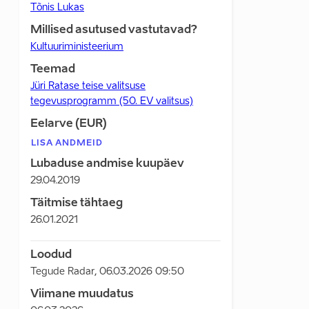
Tõnis Lukas
Millised asutused vastutavad?
Kultuuriministeerium
Teemad
Jüri Ratase teise valitsuse
tegevusprogramm (50. EV valitsus)
Eelarve (EUR)
LISA ANDMEID
Lubaduse andmise kuupäev
29.04.2019
Täitmise tähtaeg
26.01.2021
Loodud
Tegude Radar
,
06.03.2026 09:50
Viimane muudatus