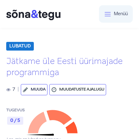
Menüü
LUBATUD
Jätkame üle Eesti üürimajade
programmiga
7
|
MUUDA
MUUDATUSTE AJALUGU
TUGEVUS
0 / 5