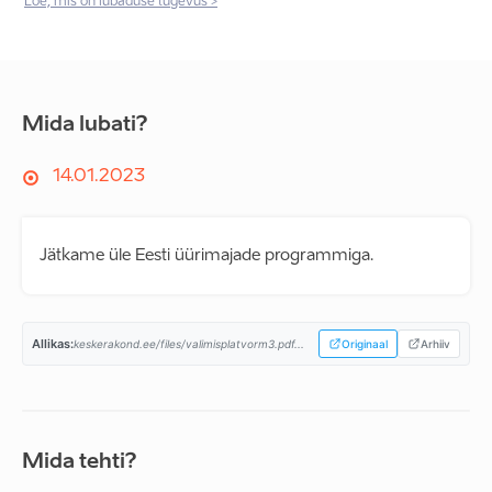
Loe, mis on lubaduse tugevus >
Mida lubati?
14.01.2023
Jätkame üle Eesti üürimajade programmiga.
Allikas:
keskerakond.ee/files/valimisplatvorm3.pdf...
Originaal
Arhiiv
Mida tehti?