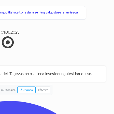
guväljakute korrastamise ning valgustuse rajamisega
01.06.2025
adel. Tegevus on osa linna investeeringutest haridusse.
4lk-web.pdf...
Originaal
Arhiiv