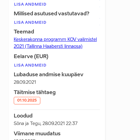
LISA ANDMEID
Millised asutused vastutavad?
LISA ANDMEID
Teemad
Keskerakonna programm KOV valimistel
2021 (Tallinna Haabersti linnaosa)
Eelarve (EUR)
LISA ANDMEID
Lubaduse andmise kuupäev
28.09.2021
Täitmise tähtaeg
01.10.2025
Loodud
Sõna ja Tegu
,
28.09.2021 22:37
Viimane muudatus