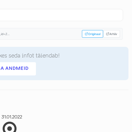
id=2...
Originaal
Arhiiv
kes seda infot täiendab!
SA ANDMEID
31.01.2022