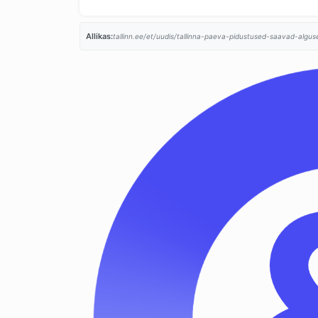
Allikas:
tallinn.ee/et/uudis/tallinna-paeva-pidustused-saavad-alguse