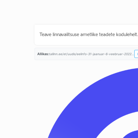
Teave linnavalitsuse ametlike teadete kodulehelt
Allikas:
tallinn.ee/et/uudis/eelinfo-31-jaanuar-6-veebruar-2022...