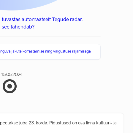
 tuvastas automaatselt Tegude radar.
 see tähendab?
guväljakute korrastamise ning valgustuse rajamisega
15.05.2024
peetakse juba 23. korda. Pidustused on osa linna kultuuri- ja