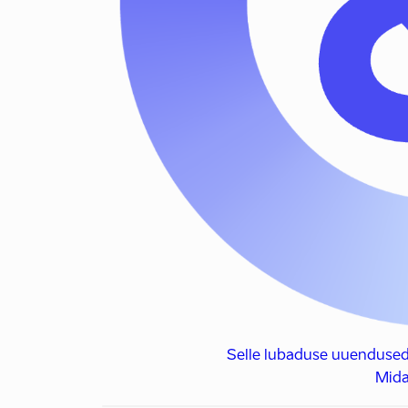
Selle lubaduse uuendused
Mida