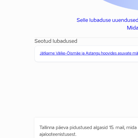
Selle lubaduse uuendused
Mida
Seotud lubadused
Jätkame Väike-Õismäe ja Astangu hoovides asuvate män
Tallinna päeva pidustused algasid 15. mail, mida 
ajalooteenistusest.