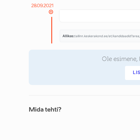
28.09.2021
Allikas:
tallinn.keskerakond.ee/et/kandidaadid?area_
Ole esimene, 
LI
Mida tehti?