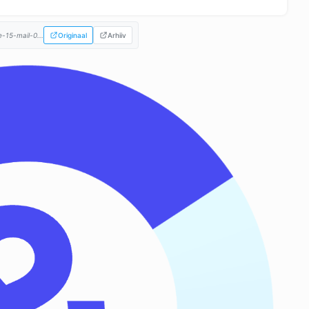
-15-mail-0...
Originaal
Arhiiv