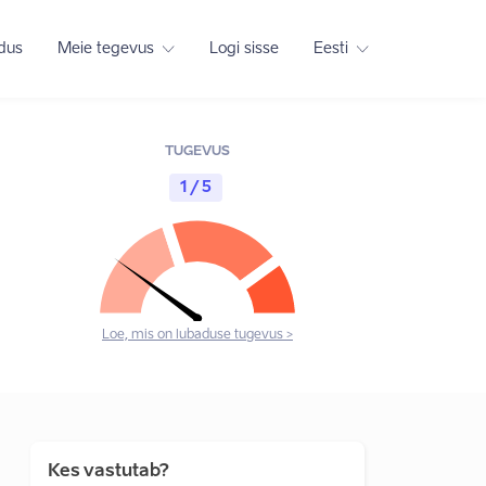
adus
Meie tegevus
Logi sisse
Eesti
TUGEVUS
1 / 5
Loe, mis on lubaduse tugevus >
Kes vastutab?