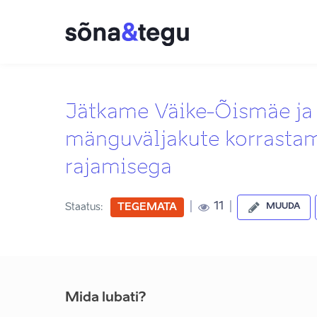
Jätkame Väike-Õismäe ja
mänguväljakute korrastam
rajamisega
|
|
11
Staatus:
TEGEMATA
MUUDA
Mida lubati?